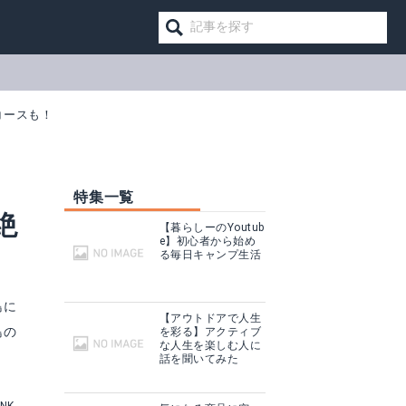
コースも！
特集一覧
絶
【暮らしーのYoutub
e】初心者から始め
る毎日キャンプ生活
島に
【アウトドアで人生
島の
を彩る】アクティブ
な人生を楽しむ人に
話を聞いてみた