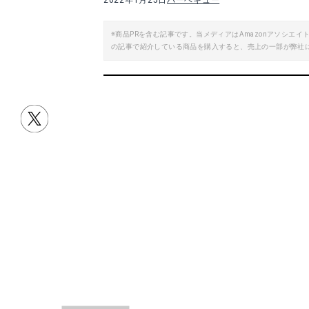
2022年1月25日
バーベキュー
※商品PRを含む記事です。当メディアはAmazonアソシ
の記事で紹介している商品を購入すると、売上の一部が弊社
目次