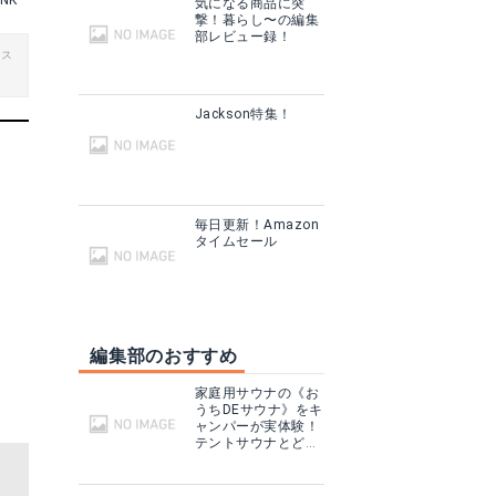
INK
気になる商品に突
撃！暮らし〜の編集
部レビュー録！
ビス
Jackson特集！
毎日更新！Amazon
タイムセール
編集部のおすすめ
家庭用サウナの《お
うちDEサウナ》をキ
ャンパーが実体験！
テントサウナとどこ
が違う？