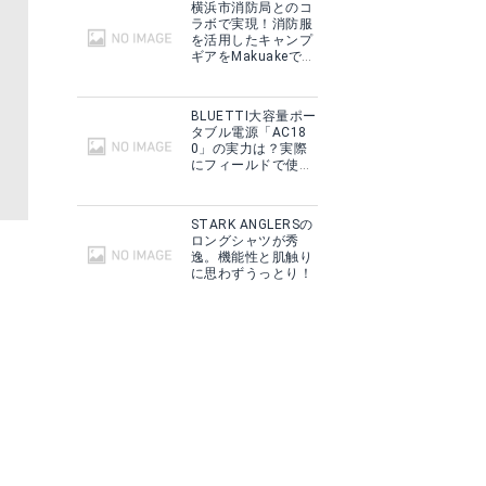
横浜市消防局とのコ
ラボで実現！消防服
を活用したキャンプ
ギアをMakuakeで予
約販売開始！
BLUETTI大容量ポー
タブル電源「AC18
0」の実力は？実際
にフィールドで使用
した感想をご紹介！
STARK ANGLERSの
ロングシャツが秀
逸。機能性と肌触り
に思わずうっとり！