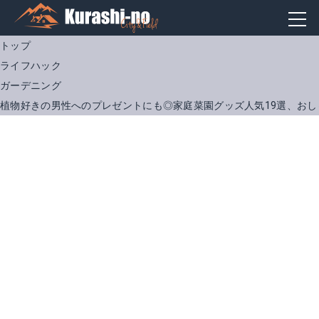
トップ
ライフハック
ガーデニング
植物好きの男性へのプレゼントにも◎家庭菜園グッズ人気19選、お
エプロン キャンバス 前掛け カフェエプロン 作業用
monkuwa モンクワ ワーキングショート
Amazonで詳細を見る
Amazonで詳細を見る
楽天で詳細を見る
楽天で詳細を見る