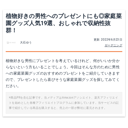
Yahoo!ショッピングで見る
Yahoo!ショッピングで見る
植物好きの男性へのプレゼントにも◎家庭菜
園グッズ人気19選、おしゃれで収納性抜
群！
更新: 2022年6月23日
大石ゆう
ガーデニング
植物好きな男性にプレゼントを考えているけれど、何がいいか分か
らないという方もいることでしょう。今回はそんな方のために男性
への家庭菜園グッズのおすすめのプレゼントをご紹介していきます
フーソレイユ FU5010
長靴 メンズ 農作業 ショート 軽量 超軽量
ので、プレゼントしたら喜びそうな家庭菜園グッズを探してみてく
ださい。
Amazonで詳細を見る
Amazonで詳細を見る
※商品PRを含む記事です。当メディアはAmazonアソシエイト、楽天アフィリエイ
トを始めとした各種アフィリエイトプログラムに参加しています。当サービスの記
楽天で詳細を見る
楽天で詳細を見る
事で紹介している商品を購入すると、売上の一部が弊社に還元されます。
Yahoo!ショッピングで見る
Yahoo!ショッピングで見る