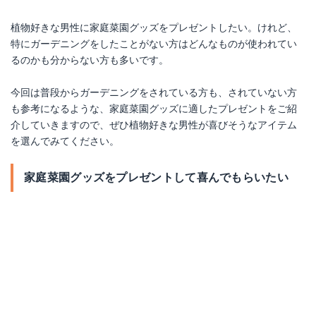
植物好きな男性に家庭菜園グッズをプレゼントしたい。けれど、
水やり花子
セフティー3 自動水やり器 電池式 タイマー スタンド付
特にガーデニングをしたことがない方はどんなものが使われてい
Amazonで詳細を見る
Amazonで詳細を見る
るのかも分からない方も多いです。
楽天で詳細を見る
楽天で詳細を見る
今回は普段からガーデニングをされている方も、されていない方
も参考になるような、家庭菜園グッズに適したプレゼントをご紹
介していきますので、ぜひ植物好きな男性が喜びそうなアイテム
Yahoo!ショッピングで見る
Yahoo!ショッピングで見る
を選んでみてください。
家庭菜園グッズをプレゼントして喜んでもらいたい
パオック(PAOCK) 家庭用電動耕うん機 耕楽くん
ホンダ エンジン式 耕運機 こまめ F220 JT