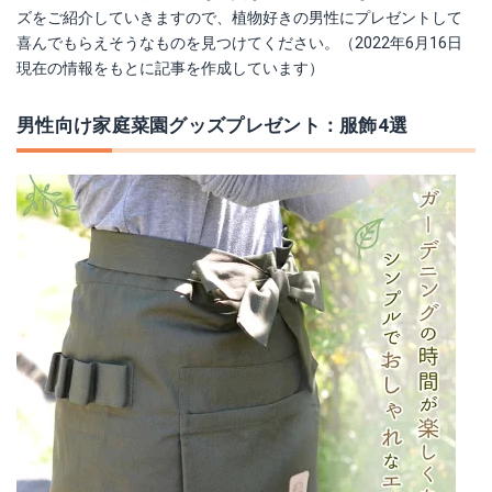
楽天で詳細を見る
楽天で詳細を見る
ズをご紹介していきますので、植物好きの男性にプレゼントして
喜んでもらえそうなものを見つけてください。（2022年6月16日
Yahoo!ショッピングで見る
Yahoo!ショッピングで見る
現在の情報をもとに記事を作成しています）
男性向け家庭菜園グッズプレゼント：服飾4選
KETER エデンガーデンベンチ
JEJアステージ 収納ボックス 400X
Amazonで詳細を見る
Amazonで詳細を見る
楽天で詳細を見る
楽天で詳細を見る