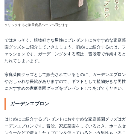
Yahoo!ショッピングで見る
Yahoo!ショッピングで見る
クリックすると楽天商品ページへ飛びます
ではさっそく、植物好きな男性にプレゼントにおすすめな家庭菜
園グッズをご紹介していきましょう。初めにご紹介するのは、フ
ァッションです。ガーデニングをする際は、普段着で作業すると
汚れてしまいます。
家庭菜園グッズとして販売されているものに、ガーデンエプロン
高儀 畑サイクル 菜園万能収穫バッグ 小
やおしゃれな長靴がありますので、ギフトとして植物好きな男性
におすすめの家庭菜園グッズをプレゼントしてあげてください。
Amazonで詳細を見る
ガーデンエプロン
楽天で詳細を見る
Yahoo!ショッピングで見る
はじめにご紹介するプレゼントにおすすめな家庭菜園グッズはガ
ーデンエプロンです。普段、家庭菜園をしているとき、ホームセ
ンターなどで購入したエプロンを使っているという男性もいるこ