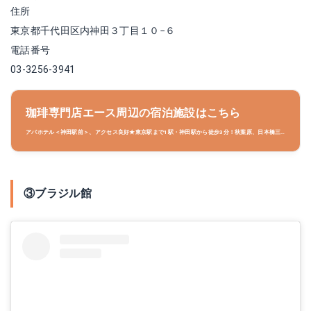
住所
東京都千代田区内神田３丁目１０−６
電話番号
03-3256-3941
珈琲専門店エース周辺の宿泊施設はこちら
アパホテル＜神田駅前＞、アクセス良好★東京駅まで1駅・神田駅から徒歩3分！秋葉原、日本橋三
越徒歩圏内！、神田駅より徒歩にて約２分、駐車場:平面駐車場1台 1泊4,000円 要予約（電話に
てホテルに直接連絡をお願いします）
③ブラジル館