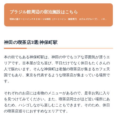
ブラジル館周辺の宿泊施設はこちら
明神の湯ドーミーインＰＲＥＭＩＵＭ神田（ドーミーイン・御宿野乃 ホテルズグループ）、ＪＲ神
田駅より徒歩５分、銀座線神田駅６番出口からは１分の好立地。最上階には男女別大浴場完備。、東
京メトロ銀座線 『神田駅』6番出口より徒歩1分/JR『神田駅』東口より徒歩5分/JR『秋葉原駅』電
気街口より徒歩6分、駐車場:予約制 平日￥3,000 土曜祝前日￥4000
神田の喫茶店3選|神保町駅
本の街でもある神保町駅は、神田の中でもコアな雰囲気が漂うエ
リアです。古本屋が立ち並び、平日だけでなく休日もたくさんの
人で賑わいます。そんな神保町は老舗の喫茶店が集まるカフェ天
国でもあり、東京を代表するような喫茶店が集まっている場所で
す。
それぞれのお店には名物のメニューがあるので、是非お気に入り
を見つけてみてください。また、喫茶店同士がほど近い場所にあ
るため、ハシゴしながら楽しむこともできます。そのため、休日
の喫茶店巡りにおすすめなエリアです。