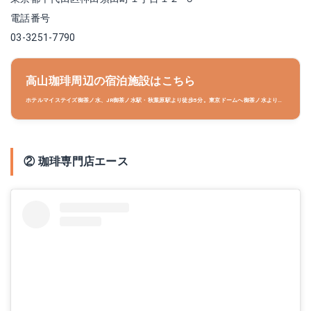
電話番号
03-3251-7790
高山珈琲周辺の宿泊施設はこちら
ホテルマイステイズ御茶ノ水、JR御茶ノ水駅・秋葉原駅より徒歩5分。東京ドームへ御茶ノ水より1
駅。東京駅へ秋葉原より2駅。、ＪＲ御茶ノ水駅聖橋口より徒歩５分／地下鉄丸の内線 淡路町駅Ａ
３出口より徒歩３分／JR秋葉原駅電気街口より徒歩６分、駐車場:無し
② 珈琲専門店エース