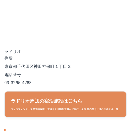
ラドリオ
住所
東京都千代田区神田神保町１丁目３
電話番号
03-3295-4788
ラドリオ周辺の宿泊施設はこちら
ヴィラフォンテーヌ東京神保町、大通りより離れて静かに佇む、全72室の温もり溢れるホテル、神
保町駅より徒歩3分／水道橋駅より9分／お茶の水駅より9分／新宿へも乗換なし電車で約15分／知
る人ぞ知る好立地「神保町」、駐車場:有り（予約不可/コインパーキング式） 宿泊者￥2,310-