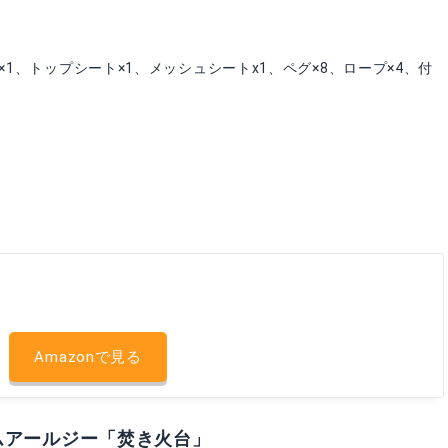
1、トップシート×1、メッシュシートx1、ペグ×8、ロープ×4、付
Amazonで見る
ムアールジー「焚き火台」