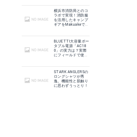
横浜市消防局とのコ
ラボで実現！消防服
を活用したキャンプ
ギアをMakuakeで予
約販売開始！
BLUETTI大容量ポー
タブル電源「AC18
0」の実力は？実際
にフィールドで使用
した感想をご紹介！
STARK ANGLERSの
ロングシャツが秀
逸。機能性と肌触り
に思わずうっとり！