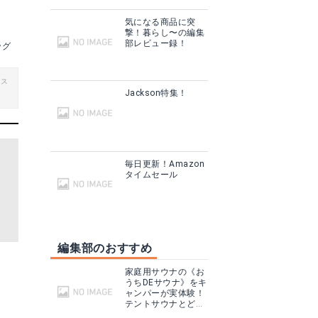
気になる商品に突
撃！暮らし〜の編集
部レビュー録！
ッグ
ビス
Jackson特集！
毎日更新！Amazon
タイムセール
編集部のおすすめ
家庭用サウナの《お
うちDEサウナ》をキ
ャンパーが実体験！
テントサウナとどこ
が違う？