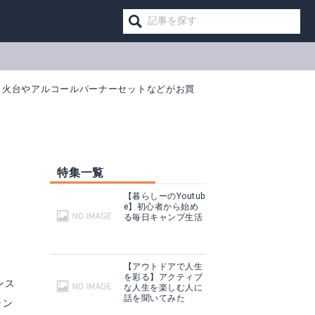
焚き火台やアルコールバーナーセットなどがお買
特集一覧
【暮らしーのYoutub
e】初心者から始め
ッ
る毎日キャンプ生活
【アウトドアで人生
を彩る】アクティブ
ンス
な人生を楽しむ人に
話を聞いてみた
ャン