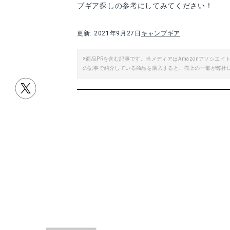
プギア探しの参考にしてみてください！
更新: 2021年9月27日
キャンプギア
※商品PRを含む記事です。当メディアはAmazonアソシ
の記事で紹介している商品を購入すると、売上の一部が弊社
目次
編集部おすすめキャンプギアはこれ！
キャンプギアをお得にそろえよう！
編集部おすすめキャン