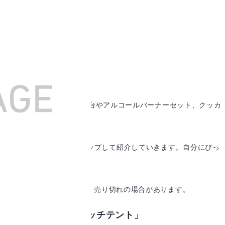
タイムセール祭り最終日！焚き火台やアルコールバーナーセット、クッカ
い得です！
買い得アイテムをピックアップして紹介していきます。自分にぴっ
てください！
に作成しています。価格変更、売り切れの場合があります。
イクスピーク「ワンタッチテント」