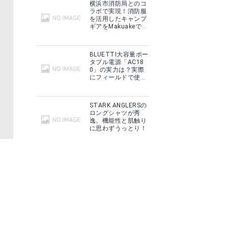
横浜市消防局とのコ
ラボで実現！消防服
を活用したキャンプ
ギアをMakuakeで予
約販売開始！
BLUETTI大容量ポー
タブル電源「AC18
0」の実力は？実際
にフィールドで使用
した感想をご紹介！
STARK ANGLERSの
ロングシャツが秀
逸。機能性と肌触り
に思わずうっとり！