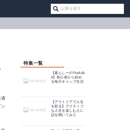
特集一覧
グ
【暮らしーのYoutub
e】初心者から始め
る毎日キャンプ生活
快適
【アウトドアで人生
ピン
を彩る】アクティブ
な人生を楽しむ人に
話を聞いてみた