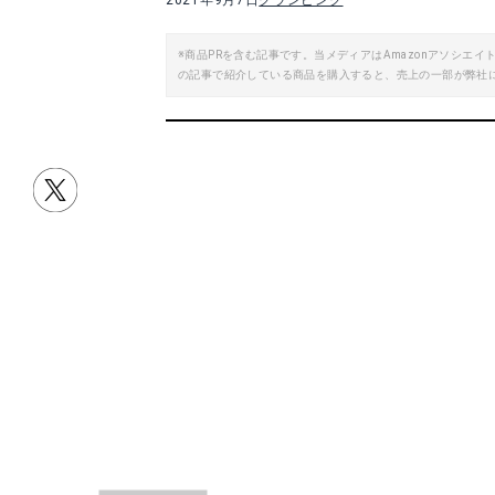
2021年9月7日
グランピング
※商品PRを含む記事です。当メディアはAmazonアソシ
の記事で紹介している商品を購入すると、売上の一部が弊社
目次