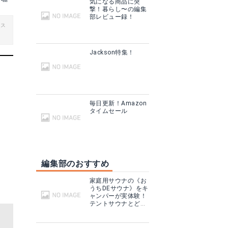
Y-M
気になる商品に突
撃！暮らし〜の編集
部レビュー録！
ビス
Jackson特集！
毎日更新！Amazon
タイムセール
編集部のおすすめ
家庭用サウナの《お
うちDEサウナ》をキ
ャンパーが実体験！
テントサウナとどこ
が違う？