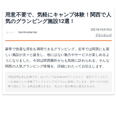
用意不要で、気軽にキャンプ体験！関西で人
気のグランピング施設12選！
2021年10月19日
morimumarine
グランピング
豪華で快適な滞在を満喫できるグランピング。近年では関西にも新
しい施設が次々と誕生し、他にはない魅力やサービスが楽しめるよ
うになりました。今回は関西圏外からも気軽に訪れられる、そんな
関西の人気グランピング情報を、詳細にわたってお伝えします。
※商品PRを含む記事です。当メディアはAmazonアソシエイト、楽天アフィリエイ
トを始めとした各種アフィリエイトプログラムに参加しています。当サービスの記
事で紹介している商品を購入すると、売上の一部が弊社に還元されます。