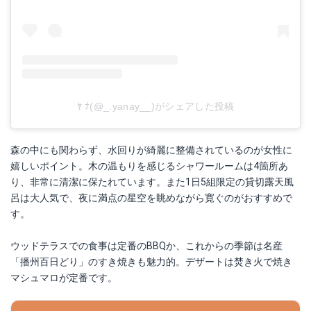
ﾔ ﾅ(@_.yanay__)がシェアした投稿
森の中にも関わらず、水回りが綺麗に整備されているのが女性に
嬉しいポイント。木の温もりを感じるシャワールームは4箇所あ
り、非常に清潔に保たれています。また1日5組限定の貸切露天風
呂は大人気で、夜に満点の星空を眺めながら寛ぐのがおすすめで
す。
ウッドテラスでの食事は定番のBBQか、これからの季節は名産
「播州百日どり」のすき焼きも魅力的。デザートは焚き火で焼き
マシュマロが定番です。