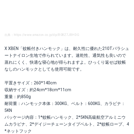
出典：https://www.amazon.co.jp/dp/B08Z7JBHDG
X XBEN「蚊帳付きハンモック」は、耐久性に優れた210Tパラシュ
ートナイロン生地で作られています。速乾性、通気性も良いので
蒸れにくく、快適な寝心地が得られますよ。ひっくり返せば蚊帳
なしのハンモックとしても使用可能です。
平置きサイズ：260*140cm
収納サイズ：約24cm*18cm*11cm
重量：約850g
耐荷重：ハンモック本体：300KG、ベルト：600KG、カラビナ：
5KN
パッケージ内容：1*蚊帳ハンモック、2*5KN高級航空アルミニウ
ムカラビナ、2*デイジーチェーンタイプベルト、2*蚊帳ロープ、4
*ネットフック