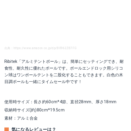
出典：https://www.amazon.co.jp/dp/B0962ZB7FG
Ribitek「アルミテントポール」は、簡単にセッティングでき、耐
食性、耐久性に優れたポールです。ポールエンドロック用シリコ
ン球はワンポールテントを二股化することもできます。白色の木
目調ポールも一緒にタイムセール中です！
使用時サイズ：長さ約60cm*4節、直径28mm、厚さ18mm
収納時サイズ(約)80cm*19.5cm
素材：アルミ合金
気になるレビューは？