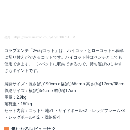
出典：https://www.amazon.co.jp/dp/B08R784TTM
コラプエンテ「2wayコット」は、ハイコットとローコットへ簡単
に切り替えができるコットです。ハイコット時はベンチとしても
使用できます。コンパクトに収納できるので、持ち運びのしやす
さもポイントです。
展開サイズ：長さ(約)190cm x 幅(約)65cm x 高さ(約)17cm/38cm
収納サイズ：横(約)54cm x 幅(約)17cm
重量：2.9kg
耐荷重：150kg
セット内容：コット生地×1 ・サイドポール×2 ・レッグフレーム×3
・レッグポール×12 ・収納袋×1
気になるレビューは？