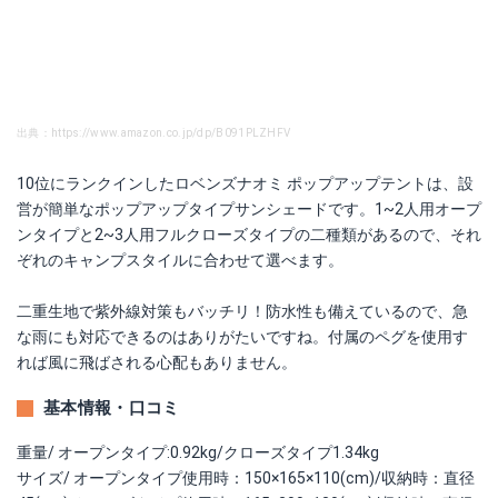
出典：https://www.amazon.co.jp/dp/B091PLZHFV
10位にランクインしたロベンズナオミ ポップアップテントは、設
営が簡単なポップアップタイプサンシェードです。1~2人用オープ
ンタイプと2~3人用フルクローズタイプの二種類があるので、それ
ぞれのキャンプスタイルに合わせて選べます。
二重生地で紫外線対策もバッチリ！防水性も備えているので、急
な雨にも対応できるのはありがたいですね。付属のペグを使用す
れば風に飛ばされる心配もありません。
基本情報・口コミ
重量/ オープンタイプ:0.92kg/クローズタイプ1.34kg
サイズ/ オープンタイプ使用時：150×165×110(cm)/収納時：直径