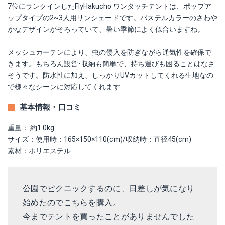
7位にランクインしたFlyHakucho ワンタッチテントは、ポップア
ップタイプの2~3人用サンシェードです。パステルカラーのさわや
かなデザインがそろっていて、暑い季節によく似合いますね。
メッシュカーテンにより、虫の侵入を防ぎながら通気性を確保で
きます。もちろん設営･収納も簡単で、持ち運びも困ることはなさ
そうです。防水性に加え、しっかりUVカットしてくれる生地なの
で様々なシーンに対応してくれます
基本情報・口コミ
重量： 約1.0kg
サイズ：使用時：165×150×110(cm)/収納時：直径45(cm)
素材：ポリエステル
公園でピクニックするのに、日差しが気になり
始めたのでこちらを購入。
今までテントを買ったことがありませんでした