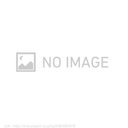
出典：https://www.amazon.co.jp/dp/B08XXWZNTR