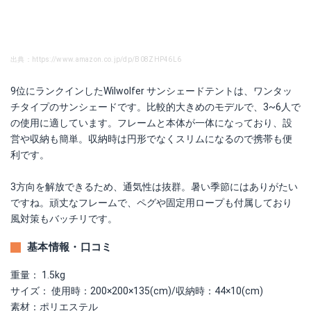
出典：https://www.amazon.co.jp/dp/B08ZHP46L6
9位にランクインしたWilwolfer サンシェードテントは、ワンタッ
チタイプのサンシェードです。比較的大きめのモデルで、3~6人で
の使用に適しています。フレームと本体が一体になっており、設
営や収納も簡単。収納時は円形でなくスリムになるので携帯も便
利です。
3方向を解放できるため、通気性は抜群。暑い季節にはありがたい
ですね。頑丈なフレームで、ペグや固定用ロープも付属しており
風対策もバッチリです。
基本情報・口コミ
重量： 1.5kg
サイズ： 使用時：200×200×135(cm)/収納時：44×10(cm)
素材：ポリエステル