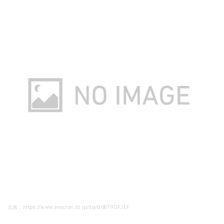
出典：https://www.amazon.co.jp/dp/B0879GFJLF