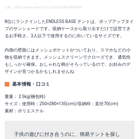
出典：https://www.amazon.co.jp/dp/B08X4KKMMX
8位にランクインしたENDLESS BASE テントは、ポップアップタイ
プのサンシェードです。収納ケースから取り出すだけで設営でき
るお手軽さ。3人以下で使用するのに向いているサイズです。
内側の壁面にはメッシュポケットがついており、スマホなどの小
物を収納できます。メッシュスクリーンでクローズでき、通気性
もしっかり確保。おしゃれな柄がそろっているので、お好みのデ
ザインが見つかるかもしれませんね
基本情報・口コミ
重量： 2.5kg(梱包時)
サイズ：使用時：250×280×135(cm)/収納時：直径70(cm)
素材：ポリエステル
子供の遊びに付き合うのに、簡易テントを探し