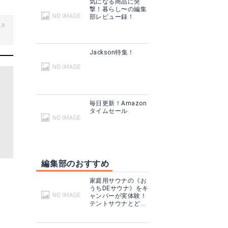
気になる商品に突
撃！暮らし〜の編集
部レビュー録！
ビス
Jackson特集！
毎日更新！Amazon
タイムセール
編集部のおすすめ
家庭用サウナの《お
うちDEサウナ》をキ
ャンパーが実体験！
テントサウナとどこ
が違う？