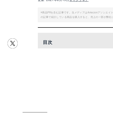
更新: 2021年8月15日
キャンプギア
※商品PRを含む記事です。当メディアはAmazonアソシ
の記事で紹介している商品を購入すると、売上の一部が弊社
目次
編集部おすすめキャンプ用品はこれ！
タイムセール開始前のアウトドアグッ
キャンプ用品をお得にそろえよう！
編集部おすすめキャンプ