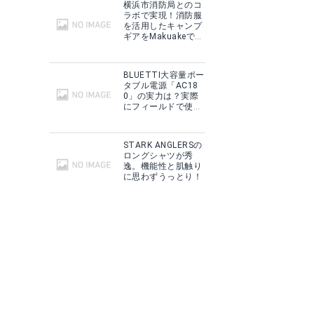
横浜市消防局とのコ
ラボで実現！消防服
を活用したキャンプ
ギアをMakuakeで予
約販売開始！
BLUETTI大容量ポー
タブル電源「AC18
0」の実力は？実際
にフィールドで使用
した感想をご紹介！
STARK ANGLERSの
ロングシャツが秀
逸。機能性と肌触り
に思わずうっとり！