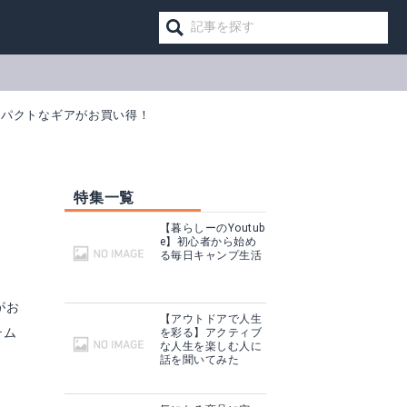
コンパクトなギアがお買い得！
特集一覧
【暮らしーのYoutub
e】初心者から始め
る毎日キャンプ生活
がお
【アウトドアで人生
テム
を彩る】アクティブ
な人生を楽しむ人に
話を聞いてみた