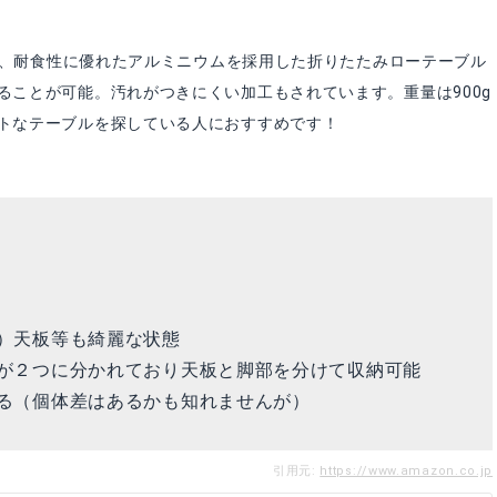
強度、耐食性に優れたアルミニウムを採用した折りたたみローテーブル
ることが可能。汚れがつきにくい加工もされています。重量は900g
トなテーブルを探している人におすすめです！
）天板等も綺麗な状態
が２つに分かれており天板と脚部を分けて収納可能
る（個体差はあるかも知れませんが）
引用元:
https://www.amazon.co.jp