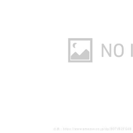
出典：https://www.amazon.co.jp/dp/B07VB2FG4B