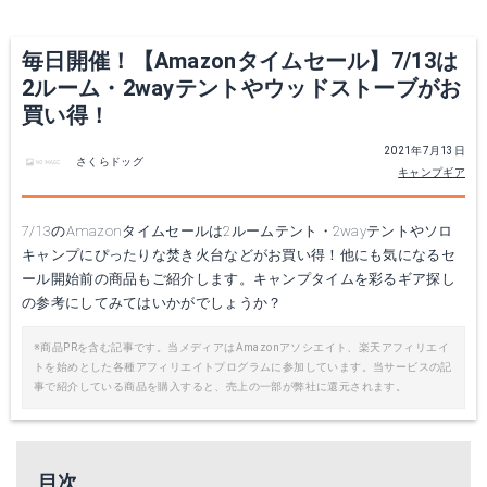
毎日開催！【Amazonタイムセール】7/13は
2ルーム・2wayテントやウッドストーブがお
買い得！
2021年7月13日
さくらドッグ
キャンプギア
7/13のAmazonタイムセールは2ルームテント・2wayテントやソロ
キャンプにぴったりな焚き火台などがお買い得！他にも気になるセ
ール開始前の商品もご紹介します。キャンプタイムを彩るギア探し
の参考にしてみてはいかがでしょうか？
※商品PRを含む記事です。当メディアはAmazonアソシエイト、楽天アフィリエイ
トを始めとした各種アフィリエイトプログラムに参加しています。当サービスの記
事で紹介している商品を購入すると、売上の一部が弊社に還元されます。
目次