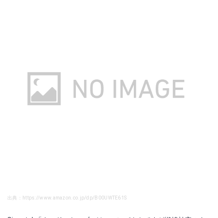
出典：https://www.amazon.co.jp/dp/B00UWTE61S