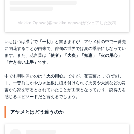
Makiko Ogawa(@makiko.ogawa)がシェアした投稿
いちはつは漢字で
「一初」
と書きますが、アヤメ科の中で一番先
に開花することが由来で、俳句の世界では夏の季語にもなってい
ます。また、花言葉は
「使者」「火炎」「知恵」「火の用心」
「付き合い上手」
です。
中でも興味深いのは
「火の用心」
ですが、花言葉としては珍し
く、一昔前にかやぶき屋根に植え付けられて火災や大風などの災
害から家を守るとされていたことが由来となっており、説得力を
感じるエピソードだと言えるでしょう。
アヤメとはどう違うのか