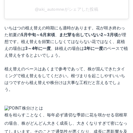
@aki_automneがシェアした投稿
いちはつの植え替えの時期にも適時があります。花が咲き終わっ
た初夏の
5月中旬～6月末頃
、
まだ芽を出していない2～3月頃
が理
想です。植え替えを頻繁にしなくてはならない花ではなく、庭植
えの場合は
3～4年に一度
、鉢植えの場合は
2年に一度
のペースで植
え替えをするとよいでしょう。
植え替えのペースはあくまで参考であって、株が混んできたタイ
ミングで植え替えをしてください。根づまりを起こしやすいいち
はつですから植え替えや株分けは大事な工程だと言えるでしょ
う。
株分けとは
根を枯らすことなく、毎年必ず適切な季節に花を咲かせる宿根草
の場合、株がどんどん大きく成長し、大きくなりすぎて密になっ
てしまいます。そのことで通気性が悪くなり、成長に悪影響を及