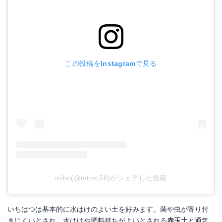
この投稿をInstagramで見る
miho(@mtmt.56)がシェアした投稿
いちはつは基本的に水はけのよい土を好みます。菌や虫が寄り付
きにくいとされ、水はけや肥料持ちがよいとされる
赤玉土
と通気