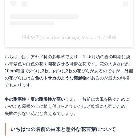
福永史子(@fumiko.fukunaga)がシェアした投稿
いちはつは、アヤメ科の多年草であり、4～5月頃の春の時期に淡
い青紫色や白色の花を開花させる可憐な花です。花の大きさは約
10cm程度で外側に3枚、内側に3枚の花びらがあるのですが、外側
の花びらには
白色のトサカのような突起物
があるのが最大の特徴
でもあります。
冬の耐寒性・夏の耐暑性が高い
うえ、一昔前は大風を防ぐために
かやぶき屋根の上に植え付けられていたほど乾燥にも強いため、
失敗の少ない花だと言えるでしょう。
いちはつの名前の由来と意外な花言葉について