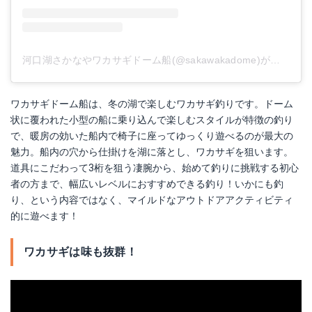
河口湖さかなやワカサギドーム船(@sakawakadome)がシェアした投稿
ワカサギドーム船は、冬の湖で楽しむワカサギ釣りです。ドーム
状に覆われた小型の船に乗り込んで楽しむスタイルが特徴の釣り
で、暖房の効いた船内で椅子に座ってゆっくり遊べるのが最大の
魅力。船内の穴から仕掛けを湖に落とし、ワカサギを狙います。
道具にこだわって3桁を狙う凄腕から、始めて釣りに挑戦する初心
者の方まで、幅広いレベルにおすすめできる釣り！いかにも釣
り、という内容ではなく、マイルドなアウトドアアクティビティ
的に遊べます！
ワカサギは味も抜群！