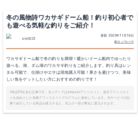
マルキュー 紅雪Ⅱ
Amazonで詳細を見る
冬の風物詩ワカサギドーム船！釣り初心者で
も遊べる気軽な釣りをご紹介！
楽天で詳細を見る
更新: 2020年11月16日
sim0223
釣りノウハウ
ワカサギドーム船で冬の釣りを満喫！暖かいドーム船内でゆったり
遊べる、湖、ダム湖のワカサギ釣りをご紹介します。釣り具はレン
タル可能で、仕掛けやエサは現地購入可能！寒さを避けつつ、美味
しい魚をゲットしたい方におすすめの釣りです！
※商品PRを含む記事です。当メディアはAmazonアソシエイト、楽天アフィリエイ
トを始めとした各種アフィリエイトプログラムに参加しています。当サービスの記
事で紹介している商品を購入すると、売上の一部が弊社に還元されます。