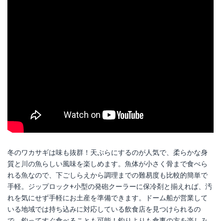
冬のワカサギは味も抜群！天ぷらにするのが人気で、柔らかな身
質と川の魚らしい風味を楽しめます。魚体が小さく骨まで食べら
れる魚なので、下ごしらえから調理までの難易度も比較的簡単で
手軽。ジップロック+小型の発砲クーラーに保冷剤と揃えれば、汚
れを気にせず手軽にお土産を準備できます。ドーム船が営業して
いる地域では持ち込みに対応している飲食店を見つけられるの
で、釣ってすぐ食べることも可能！釣りよりも食事の方を楽しみ