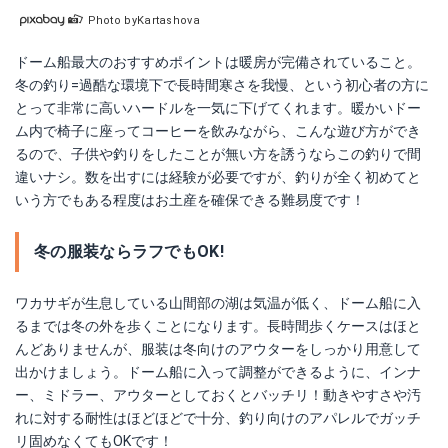
Photo byKartashova
ドーム船最大のおすすめポイントは暖房が完備されていること。
冬の釣り=過酷な環境下で長時間寒さを我慢、という初心者の方に
とって非常に高いハードルを一気に下げてくれます。暖かいドー
ム内で椅子に座ってコーヒーを飲みながら、こんな遊び方ができ
るので、子供や釣りをしたことが無い方を誘うならこの釣りで間
違いナシ。数を出すには経験が必要ですが、釣りが全く初めてと
いう方でもある程度はお土産を確保できる難易度です！
冬の服装ならラフでもOK!
ワカサギが生息している山間部の湖は気温が低く、ドーム船に入
るまでは冬の外を歩くことになります。長時間歩くケースはほと
んどありませんが、服装は冬向けのアウターをしっかり用意して
出かけましょう。ドーム船に入って調整ができるように、インナ
ー、ミドラー、アウターとしておくとバッチリ！動きやすさや汚
れに対する耐性はほどほどで十分、釣り向けのアパレルでガッチ
リ固めなくてもOKです！