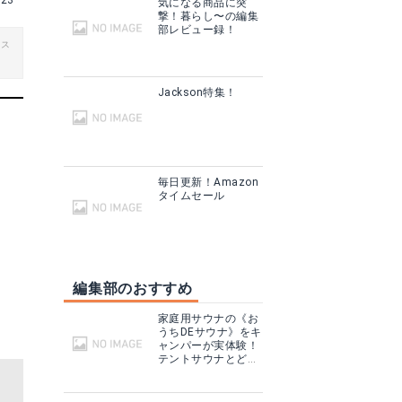
223
気になる商品に突
撃！暮らし〜の編集
部レビュー録！
ビス
Jackson特集！
毎日更新！Amazon
タイムセール
編集部のおすすめ
家庭用サウナの《お
うちDEサウナ》をキ
ャンパーが実体験！
テントサウナとどこ
が違う？