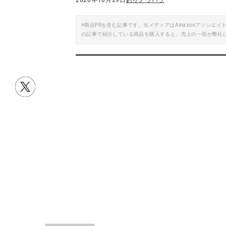
2020年10月29日
釣りノウハウ
※商品PRを含む記事です。当メディアはAmazonアソシ
の記事で紹介している商品を購入すると、売上の一部が弊社
目次