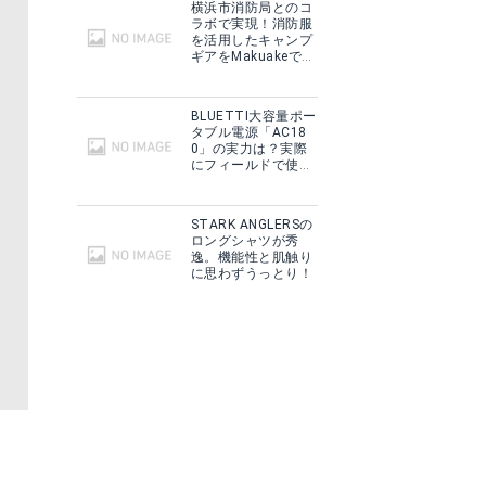
横浜市消防局とのコ
ラボで実現！消防服
を活用したキャンプ
ギアをMakuakeで予
約販売開始！
BLUETTI大容量ポー
タブル電源「AC18
0」の実力は？実際
にフィールドで使用
した感想をご紹介！
STARK ANGLERSの
ロングシャツが秀
逸。機能性と肌触り
に思わずうっとり！