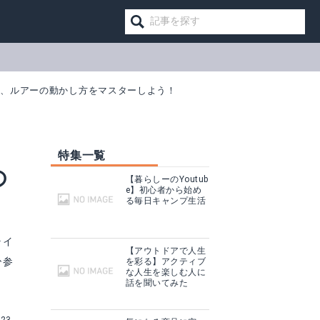
法、ルアーの動かし方をマスターしよう！
特集一覧
の
【暮らしーのYoutub
e】初心者から始め
る毎日キャンプ生活
ライ
【アウトドアで人生
ひ参
を彩る】アクティブ
な人生を楽しむ人に
話を聞いてみた