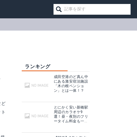
ランキング
に
成田空港のど真ん中
にある激安宿泊施設
「木の根ペンショ
ン」とは一体！？
など
とにかく安い新橋駅
ット
周辺のカラオケ9
選！昼・夜別のフリ
ータイム料金も一挙
まとめ！