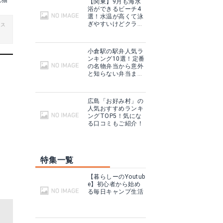
れ猫
【関東】9月も海水
浴ができるビーチ4
選！水温が高くて泳
ぎやすいけどクラゲ
ビス
に注意！
小倉駅の駅弁人気ラ
ンキング10選！定番
の名物弁当から意外
と知らない弁当まで
ご紹介！
広島「お好み村」の
人気おすすめランキ
ングTOP5！気にな
る口コミもご紹介！
特集一覧
【暮らしーのYoutub
e】初心者から始め
る毎日キャンプ生活