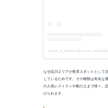
nanae_n_kitchen(@nanae_wat
なぜ品川エリアが夜景スポットとして
しているためです。その種類は有名な
の人気レストランや船の上まで様々。
けられます。