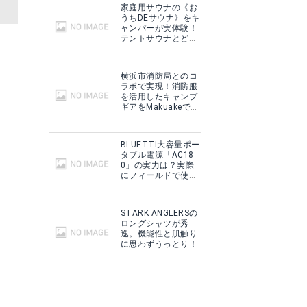
家庭用サウナの《お
うちDEサウナ》をキ
ャンパーが実体験！
テントサウナとどこ
が違う？
横浜市消防局とのコ
ラボで実現！消防服
を活用したキャンプ
ギアをMakuakeで予
約販売開始！
BLUETTI大容量ポー
タブル電源「AC18
0」の実力は？実際
にフィールドで使用
した感想をご紹介！
STARK ANGLERSの
ロングシャツが秀
逸。機能性と肌触り
に思わずうっとり！