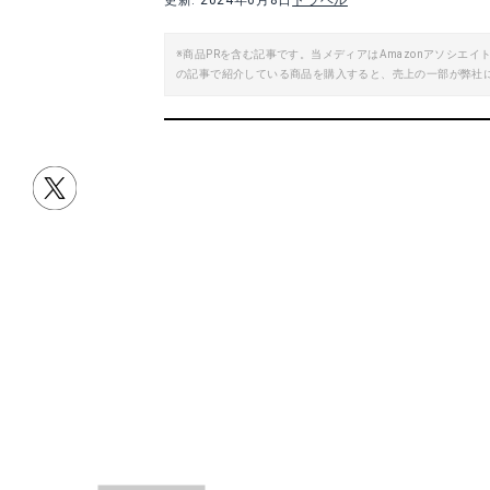
更新: 2024年6月8日
トラベル
※商品PRを含む記事です。当メディアはAmazonアソシ
の記事で紹介している商品を購入すると、売上の一部が弊社
目次