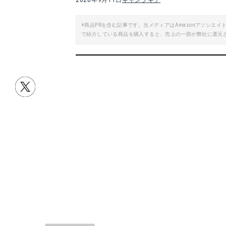
2020年9月11日
キャンプギア
※商品PRを含む記事です。当メディアはAmazonアソシ
で紹介している商品を購入すると、売上の一部が弊社に還元
ジオドーム4
ワオナ6
Amazonで詳細を見る
A
楽天で詳細を見る
目次