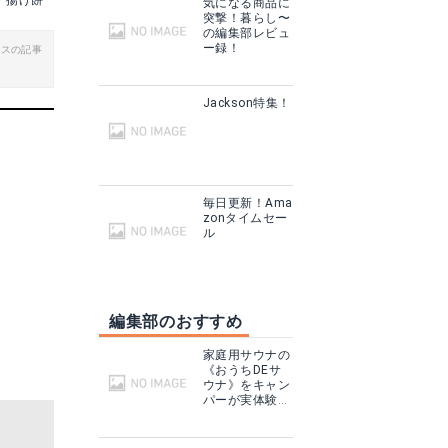
揚げ餅
気になる商品に
突撃！暮らし〜
楽天で詳細を見る
の編集部レビュ
ー録！
ビスの記事
Jackson特集！
毎日更新！Ama
zonタイムセー
ル
アサルト2フューチャーライト
編集部のおすすめ
見る
商品サイト
家庭用サウナの
る
《おうちDEサ
ウナ》をキャン
パーが実体験！
テントサウナと
どこが違う？