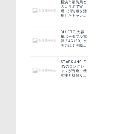
横浜市消防局と
のコラボで実
現！消防服を活
用したキャンプ
ギアをMakuake
で予約販売開
始！
BLUETTI大容
量ポータブル電
源「AC180」の
実力は？実際に
フィールドで使
用した感想をご
紹介！
STARK ANGLE
RSのロングシ
ャツが秀逸。機
能性と肌触りに
思わずうっと
り！