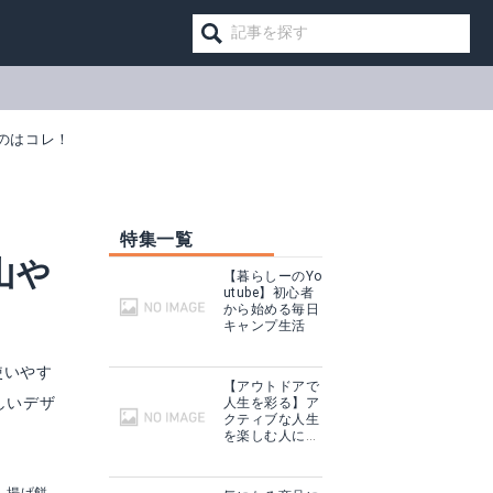
のはコレ！
特集一覧
山や
【暮らしーのYo
utube】初心者
から始める毎日
キャンプ生活
使いやす
【アウトドアで
しいデザ
人生を彩る】ア
クティブな人生
ワオナ4
を楽しむ人に話
を聞いてみた
見る
Amazonで詳細を見る