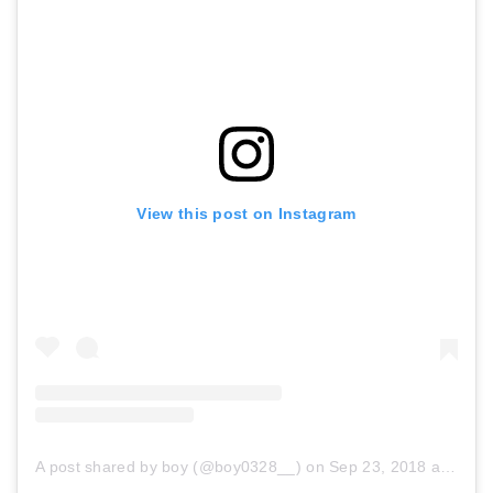
View this post on Instagram
ノースフェイス クランバーフーディ NP61872 メンズ/男性用 ジャケット Clamber Hoodie 2018年秋冬新作
送料無料 3way ジャケット THE NORTH FACE ザ・ノースフェイス メンズ Zeus Triclimate Jacket ゼウストリクライメート ジャケット インナーダウン アウトドア マウンテン 2018秋冬新作 np61833
Amazonで詳細を見る
Amazonで詳細を見る
楽天で詳細を見る
楽天で詳細を見る
A post shared by boy (@boy0328__)
on
Sep 23, 2018 at 12:38am PDT