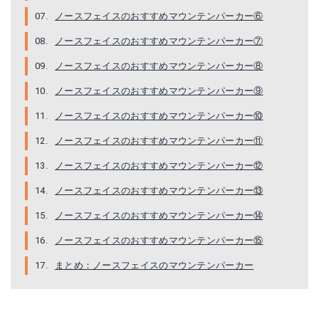
ノースフェイスのおすすめマウンテンパーカー⑥
ノースフェイスのおすすめマウンテンパーカー⑦
クーポン使用で200円オフ2018秋冬NEW!!ノースフェイス THE NORTH FACE クラウドジャケット（メンズ）NP11712ゴアテックス 防水シェル トレッキングアウトドア キャンプレイン 雨具
ノースフェイス オールマウンテンジャケット THE NORTH FACE ALL MOUNTAIN JACKET メンズ オール マウンテン ジャケット トップス アウター ＜2018 春夏＞
ノースフェイスのおすすめマウンテンパーカー⑧
Amazonで詳細を見る
Amazonで詳細を見る
ノースフェイスのおすすめマウンテンパーカー⑨
楽天で詳細を見る
楽天で詳細を見る
ノースフェイスのおすすめマウンテンパーカー⑩
ノースフェイスのおすすめマウンテンパーカー⑪
ノースフェイスのおすすめマウンテンパーカー⑫
ノースフェイスのおすすめマウンテンパーカー⑬
ノースフェイスのおすすめマウンテンパーカー⑭
ノースフェイスのおすすめマウンテンパーカー⑮
まとめ：ノースフェイスのマウンテンパーカー
【セール】ザ・ノース・フェイス：エクスプローラーギアライトジャケット（ユニセックス） 【NP11765】 Lサイズ TW：ティンバーウルフ【メンズ・ユニセックスウェア】【送料無料】【返品不可】
10%OFFセール THE NORTH FACE ザ ノースフェイス NP11536"VENTURE JACKET"ベンチャー ジャケット マウンテンパーカー ナイロン シェル 軽量 撥水 防水 防風 アウトドア アウター メンズ レディース 6カラー 国内正規