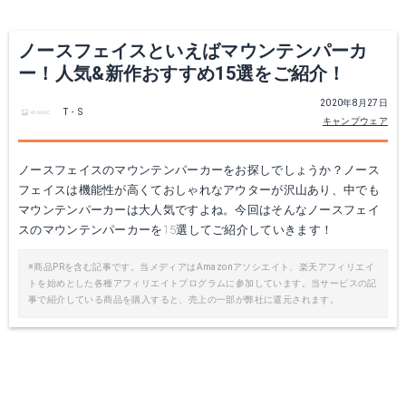
Yahoo!ショッピングで見る
好日山荘で見る
ノースフェイスといえばマウンテンパーカ
ー！人気&新作おすすめ15選をご紹介！
2020年8月27日
T・S
キャンプウェア
ノースフェイスのマウンテンパーカーをお探しでしょうか？ノース
フェイスは機能性が高くておしゃれなアウターが沢山あり、中でも
マウンテンパーカーは大人気ですよね。今回はそんなノースフェイ
スのマウンテンパーカーを15選してご紹介していきます！
【THE NORTH FACE】ザノースフェイス NP61630"SCOOP JACKET"スクープ ジャケット マウンテンパーカー ナイロン シェル アウター スキー スノボ 登山 撥水 防風 ストリート アウトドア スポーツ【メンズ】【ユニセックス】9カラー 国内正規 10% OFF セール
THE NORTH FACE ザ ノースフェイス NP71830"COMPACT JACKET"コンパクトジャケット ウインドブレーカー 撥水 防風 マウンテンパーカー アウトドア アウター メンズ レディース 6カラー 国内正規 10%OFF セール
※商品PRを含む記事です。当メディアはAmazonアソシエイト、楽天アフィリエイ
トを始めとした各種アフィリエイトプログラムに参加しています。当サービスの記
Amazonで詳細を見る
Amazonで詳細を見る
事で紹介している商品を購入すると、売上の一部が弊社に還元されます。
楽天で詳細を見る
楽天で詳細を見る