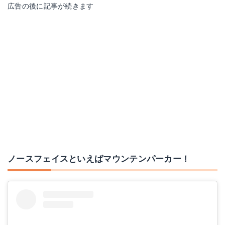
Amazonで詳細を見る
Amazonで詳細を見る
広告の後に記事が続きます
楽天で詳細を見る
楽天で詳細を見る
【楽天イーグルス感謝祭！お得なクーポンあり！】ノースフェイス アウター THE NORTH FACE [ NP11501 ] Mountain Raintex Jacket マウンテンレインテックスジャケット レインウェア GORE-TEX シェル [0205]
THE NORTH FACE ザ ノースフェース スワローテイルベントフーディ メンズ 2017年秋冬モデル NP71773
ノースフェイスといえばマウンテンパーカー！
Amazonで詳細を見る
Amazonで詳細を見る
楽天で詳細を見る
楽天で詳細を見る