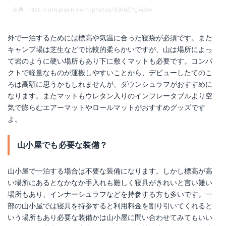
出典: https://unsplash.com/photos/B3v0ZPgViQw
外で一泊するためには標高や気温に合った寝袋が必須です。また
キャンプ場は芝生などで比較的柔らかいですが、山は場所によっ
て岩のように硬い場所もあり下に敷くマットも必要です。コンパ
クトで軽量なものが運搬しやすいことから、デビューしたてのこ
ろは高額に思うかもしれませんが、ダウンシュラフがおすすめに
なります。またマットもウレタン入りのインフレータブルより空
気で膨らむエアーマットやロールマットがおすすめグッズです
よ。
山小屋でも必要な装備？
山小屋で一泊する場合は不要な装備になります。しかし標高が高
い場所にあるとなかなか手入れも難しく寝具がきれいと言い難い
場所もあり、インナーシュラフなどを持参する方も多いです。一
部の山小屋では寝具を持参すると利用料金を割り引いてくれると
いう場所もあり必要な装備かは山小屋に問い合わせてみてもいい