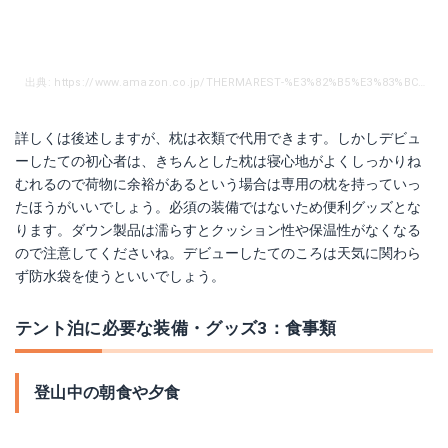
出典: https://www.amazon.co.jp/THERMAREST-%E3%82%B5%E3%83%BC%E3%83%9E%E3%83%AC%E3%82%B9%E3%83%88-%E3%82%B3%E3%83%B3%E3%83%97%E3%83%AC%E3%83%83%E3%82%B7%E3%83%96%E3%83%AB%E3%83%94%E3%83%AD%E3%83%BC-30690-%E3%80%90%E6%97%A5%E6%9C%AC%E6%AD%A3%E8%A6%8F%E5%93%81%E3%80%91/dp/B002PW8SF0/ref=sr_1_2?__mk_ja_JP=%E3%82%AB%E3%82%BF%E3%82%AB%E3%83%8A&dchild=1&keywords=%E3%81%B4%E3%82%8D%E3%83%BC&qid=1601704265&sr=8-2
詳しくは後述しますが、枕は衣類で代用できます。しかしデビュ
ーしたての初心者は、きちんとした枕は寝心地がよくしっかりね
むれるので荷物に余裕があるという場合は専用の枕を持っていっ
たほうがいいでしょう。必須の装備ではないため便利グッズとな
ります。ダウン製品は濡らすとクッション性や保温性がなくなる
ので注意してくださいね。デビューしたてのころは天気に関わら
ず防水袋を使うといいでしょう。
テント泊に必要な装備・グッズ3：食事類
登山中の朝食や夕食