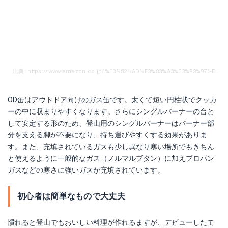
出典: https://www.amazon.co.jp/%E3%82%AD%E3%83%A3%E3%83%97%E3%83%86%E3%83%B3%E3%82%B9%E3%82%BF%E3%83%83%E3%82%B0-CAPTAIN-STAG-%E3%82%AC%E3%82%B9%E3%82%AB%E3%83%BC%E3%83%88%E3%83%AA%E3%83%83%E3%82%B8-CS-500M-8250/dp/B000AR4WPW/ref=sr_1_12?__mk_ja_JP=%E3%82%AB%E3%82%BF%E3%82%AB%E3%83%8A&crid=2PR74C25P5J3H&dchild=1&keywords=od%E7%BC%B6&qid=1601704389&sprefix=OD%2Caps%2C271&sr=8-12
OD缶はアウトドア向けのガス缶です。太くて短い円柱状でクッカ
ーの中に収まりやすくなります。さらにシングルバーナーの台と
して安定する形のため、登山用のシングルバーナーはバーナー部
分を支える脚が不要になり、持ち運びやすくする効果がありま
す。また、充填されているガスも少し異なり寒い場所でもきちん
と使えるように一般的なガス（ノルマルブタン）に加えプロパン
ガスなどの寒さに強いガスが充填されています。
初心者は簡単なもので大丈夫
慣れると登山でもおいしい料理が作れるますが、デビューしたて