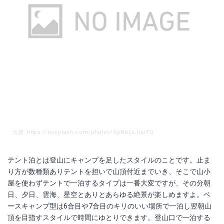
出典: https://unsplash.com/photos/SpNbLsJuuYQ
テント泊とは登山にキャンプを足したスタイルのことです。止ま
り方が数種類ありテントを担いで山頂付近までいき、そこで山小
屋を使わずテントで一泊するタイプは一番大変ですが、その分朝
日、夕日、雲海、星空とありとあらゆる絶景が楽しめますよ。ベ
ースキャンプ型は6合目や7合目のキリのいい場所で一泊し翌朝山
頂を目指すスタイルで時間にゆとりできます。登山口で一泊する