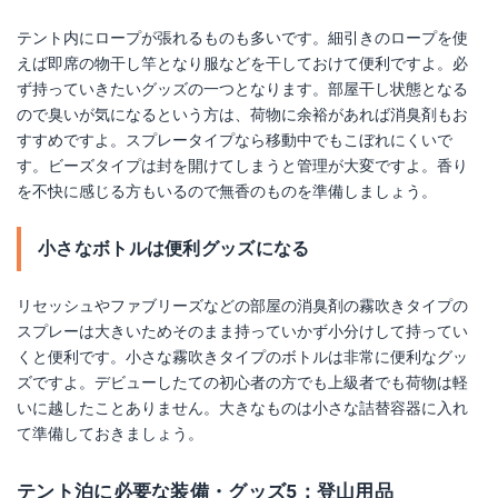
テント内にロープが張れるものも多いです。細引きのロープを使
えば即席の物干し竿となり服などを干しておけて便利ですよ。必
ず持っていきたいグッズの一つとなります。部屋干し状態となる
ので臭いが気になるという方は、荷物に余裕があれば消臭剤もお
すすめですよ。スプレータイプなら移動中でもこぼれにくいで
す。ビーズタイプは封を開けてしまうと管理が大変ですよ。香り
を不快に感じる方もいるので無香のものを準備しましょう。
小さなボトルは便利グッズになる
リセッシュやファブリーズなどの部屋の消臭剤の霧吹きタイプの
スプレーは大きいためそのまま持っていかず小分けして持ってい
くと便利です。小さな霧吹きタイプのボトルは非常に便利なグッ
ズですよ。デビューしたての初心者の方でも上級者でも荷物は軽
いに越したことありません。大きなものは小さな詰替容器に入れ
て準備しておきましょう。
テント泊に必要な装備・グッズ5：登山用品