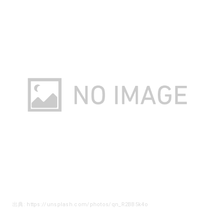
出典: https://unsplash.com/photos/qn_R2BB5k4o