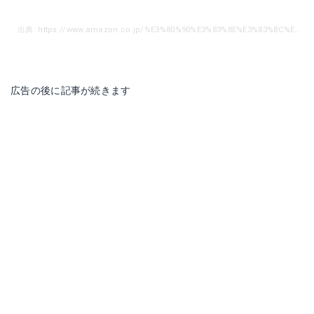
出典: https://www.amazon.co.jp/%E3%80%90%E3%83%8E%E3%83%BC%E3%83%96%E3%83%A9%E3%83%B3%E3%83%89%E5%93%81%E3%80%91%E3%83%86%E3%83%B3%E3%83%88%E7%94%A8-%E8%9B%8D%E5%85%89%E3%83%AD%E3%83%BC%E3%83%97-%E3%82%A2%E3%82%A6%E3%83%88%E3%83%89%E3%82%A2-%E3%82%B0%E3%83%AA%E3%83%BC%E3%83%B3-1-8mm/dp/B00OFQPLBI/ref=sr_1_8?__mk_ja_JP=%E3%82%AB%E3%82%BF%E3%82%AB%E3%83%8A&dchild=1&keywords=%E7%B4%B0%E5%BC%95%E3%81%8D&qid=1601704497&sr=8-8
広告の後に記事が続きます