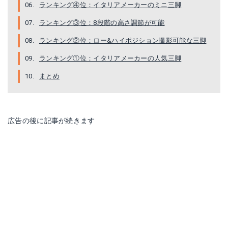
ランキング④位：イタリアメーカーのミニ三脚
ランキング③位：8段階の高さ調節が可能
ランキング②位：ロー&ハイポジション撮影可能な三脚
ランキング①位：イタリアメーカーの人気三脚
まとめ
三脚 Fotopro DIGI-204 ブラック
くねくね三脚1/4''スクリュー マジック
Amazonで詳細を見る
Amazonで詳細を見る
広告の後に記事が続きます
楽天で詳細を見る
楽天で詳細を見る
Yahoo!ショッピングで見る
Yahoo!ショッピングで見る