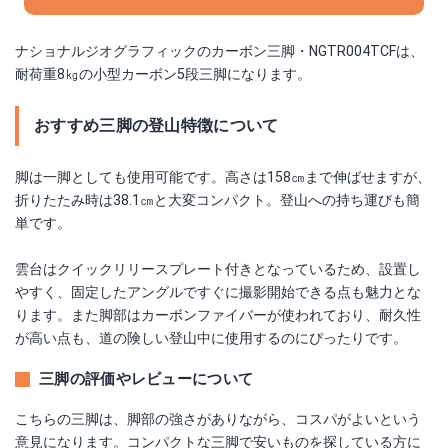
ナショナルジオグラフィックのカーボン三脚・NGTR004TCFは、
耐荷重8㎏の小型カーボン5段三脚になります。
おすすめ三脚の登山特徴について
脚は一脚としても使用可能です。高さは158㎝まで伸ばせますが、
折りたたみ時は38.1㎝と大変コンパクト。登山への持ち運びも簡
単です。
雲台はクイックリリースプレート付きとなっているため、設置し
やすく、固定したアングルですぐに撮影開始できる点も魅力とな
ります。また脚部はカーボンファイバーが使われており、耐久性
が高い点も、道の険しい登山中に使用するのにぴったりです。
三脚の評価やレビューについて
こちらの三脚は、脚部の強さがありながら、コスパがよいという
意見になります。コンパクトな三脚で安いものを探している方に