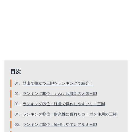
マンフロット PIXI ミニ三脚（ブラック）
Manfrotto MK190XPRO4-3W
目次
Amazonで詳細を見る
Amazonで詳細を見る
登山で役立つ三脚をランキングで紹介！
楽天で詳細を見る
楽天で詳細を見る
ランキング⑧位：くねくね脚部の人気三脚
Yahoo!ショッピングで見る
Yahoo!ショッピングで見る
ランキング⑦位：軽量で操作しやすいミニ三脚
ランキング⑥位：耐久性に優れたカーボン使用の三脚
ランキング⑤位：操作しやすいアルミ三脚