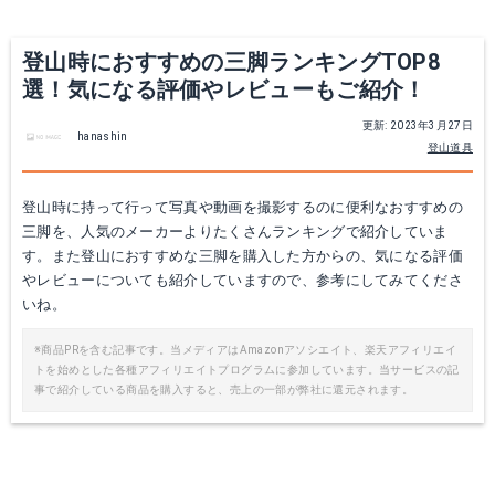
Yahoo!ショッピングで見る
Yahoo!ショッピングで見る
登山時におすすめの三脚ランキングTOP8
選！気になる評価やレビューもご紹介！
更新: 2023年3月27日
hanashin
登山道具
登山時に持って行って写真や動画を撮影するのに便利なおすすめの
三脚を、人気のメーカーよりたくさんランキングで紹介していま
す。また登山におすすめな三脚を購入した方からの、気になる評価
やレビューについても紹介していますので、参考にしてみてくださ
三脚 King トライアングル シルバー
NATIONAL GEO NGTR004TCF
いね。
Amazonで詳細を見る
Amazonで詳細を見る
※商品PRを含む記事です。当メディアはAmazonアソシエイト、楽天アフィリエイ
トを始めとした各種アフィリエイトプログラムに参加しています。当サービスの記
事で紹介している商品を購入すると、売上の一部が弊社に還元されます。
楽天で詳細を見る
楽天で詳細を見る
Yahoo!ショッピングで見る
Yahoo!ショッピングで見る