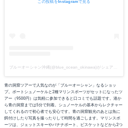
この投稿をInstagramで見る
ブルーオーシャン沖縄(@blue_ocean_okinawa)がシェアした投稿
青の洞窟ツアーで人気なのが「ブルーオーシャン」なるショッ
プ。ボートシュノーケルと2種マリンスポーツがセットになったツ
アー（9500円）は気軽に参加できると口コミでも話題です。港か
ら青の洞窟までは5分で到着。シュノーケルの基本からレクチャー
してくれるので初心者でも安心です。青の洞窟観光のあとは魚に
餌付けしたり写真を撮ったりして時間を過ごします。マリンスポ
ーツは、ジェットスキーやバナナボート、ビスケットなどから2つ