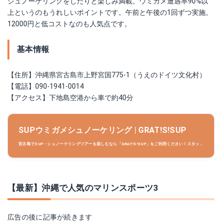
シュノーケリングをしたりと楽しみ満載。ウミガメ遭遇率90%以
上というのもうれしいポイントです。午前と午後の1回ずつ実施。
12000円と低コストなのも人気点です。
基本情報
【住所】沖縄県宮古島市上野宮国775-1（うえのドイツ文化村）
【電話】090-1941-0014
【アクセス】下地島空港から車で約40分
SUPウミガメシュノーケリング | GRAT!S!SUP
宮古島でSUP・シュノーケリングツアーを楽しむなら「GRAT!S!SUP」をご利用ください！スタッフ
は全員、赤十字水難救助員の資格を持っていますので初心者の方も安心です！思い出に残る最高の宮
古島ツアーをお届けいたします！
【最新】沖縄で人気のマリンスポーツ3
広告の後に記事が続きます