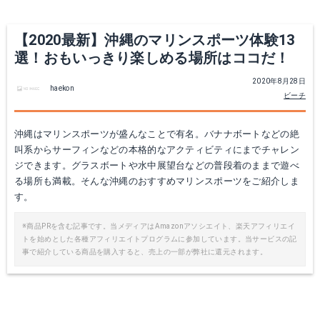
【2020最新】沖縄のマリンスポーツ体験13
選！おもいっきり楽しめる場所はココだ！
2020年8月28日
haekon
ビーチ
沖縄はマリンスポーツが盛んなことで有名。バナナボートなどの絶
叫系からサーフィンなどの本格的なアクティビティにまでチャレン
ジできます。グラスボートや水中展望台などの普段着のままで遊べ
る場所も満載。そんな沖縄のおすすめマリンスポーツをご紹介しま
す。
※商品PRを含む記事です。当メディアはAmazonアソシエイト、楽天アフィリエイ
トを始めとした各種アフィリエイトプログラムに参加しています。当サービスの記
事で紹介している商品を購入すると、売上の一部が弊社に還元されます。