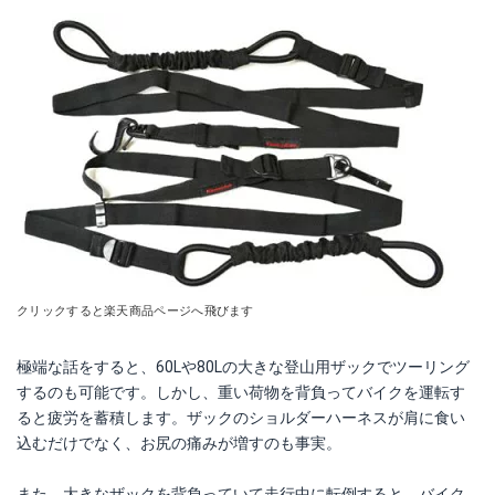
Amazonで詳細を見る
Amazonで詳細を見る
Yahoo!ショッピングで見る
楽天で詳細を見る
Yahoo!ショッピングで見る
クリックすると楽天商品ページへ飛びます
極端な話をすると、60Lや80Lの大きな登山用ザックでツーリング
するのも可能です。しかし、重い荷物を背負ってバイクを運転す
タナックス ツーリングフックベルト MF-4531
タナックス MF-4729 プレートフック3
ると疲労を蓄積します。ザックのショルダーハーネスが肩に食い
込むだけでなく、お尻の痛みが増すのも事実。
Amazonで詳細を見る
Amazonで詳細を見る
また、大きなザックを背負っていて走行中に転倒すると、バイク