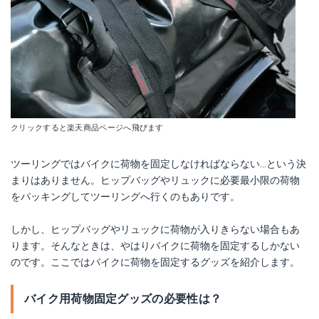
ケメコ シングルストラップ用1.1M
ユタカメイク チューブロープ 20mm×2m TT-21
Amazonで詳細を見る
Amazonで詳細を見る
楽天で詳細を見る
楽天で詳細を見る
Yahoo!ショッピングで見る
Yahoo!ショッピングで見る
クリックすると楽天商品ページへ飛びます
ツーリングではバイクに荷物を固定しなければならない…という決
まりはありません。ヒップバッグやリュックに必要最小限の荷物
をパッキングしてツーリングへ行くのもありです。
しかし、ヒップバッグやリュックに荷物が入りきらない場合もあ
ります。そんなときは、やはりバイクに荷物を固定するしかない
のです。ここではバイクに荷物を固定するグッズを紹介します。
バイク用荷物固定グッズの必要性は？
ユタカメイク チューブロープ（Aカン/アイ） TT-15
タナックス TANAX MF-4533 カーゴフック