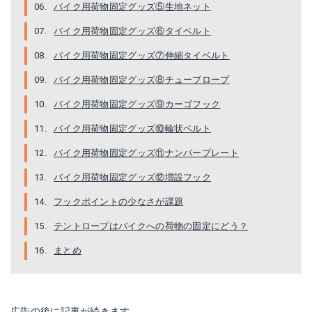
バイク用荷物固定グッズ⑤生地ネット
バイク用荷物固定グッズ⑥タイベルト
バイク用荷物固定グッズ⑦伸縮タイベルト
バイク用荷物固定グッズ⑧チューブロープ
バイク用荷物固定グッズ⑨カーゴフック
デイトナ DAYTONA 73223 UTネット2
ネット 420×600mm DAYTONA（デイトナ）
バイク用荷物固定グッズ⑩輪状ベルト
Amazonで詳細を見る
Amazonで詳細を見る
バイク用荷物固定グッズ⑪ナンバープレート
Yahoo!ショッピングで見る
楽天で詳細を見る
バイク用荷物固定グッズ⑫増設フック
フックポイントの少なさが課題
Yahoo!ショッピングで見る
テントロープはバイクへの荷物の固定にどう？
まとめ
広告の後に記事が続きます