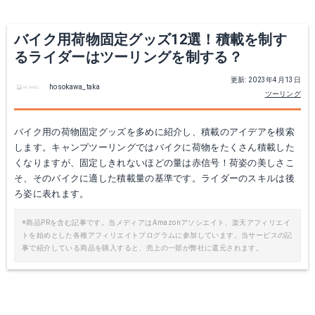
Yahoo!ショッピングで見る
バイク用荷物固定グッズ12選！積載を制す
るライダーはツーリングを制する？
更新: 2023年4月13日
hosokawa_taka
ツーリング
バイク用の荷物固定グッズを多めに紹介し、積載のアイデアを模索
します。キャンプツーリングではバイクに荷物をたくさん積載した
くなりますが、固定しきれないほどの量は赤信号！荷姿の美しさこ
そ、そのバイクに適した積載量の基準です。ライダーのスキルは後
タナックス モトフィズ キャリングコード3-V レッド
プロツールス キャリーミニネット
ろ姿に表れます。
Amazonで詳細を見る
Amazonで詳細を見る
※商品PRを含む記事です。当メディアはAmazonアソシエイト、楽天アフィリエイ
トを始めとした各種アフィリエイトプログラムに参加しています。当サービスの記
事で紹介している商品を購入すると、売上の一部が弊社に還元されます。
Yahoo!ショッピングで見る
楽天で詳細を見る
Yahoo!ショッピングで見る