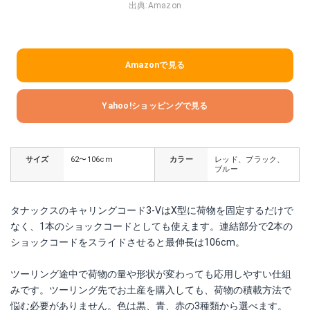
出典:
Amazon
Amazonで見る
Yahoo!ショッピングで見る
サイズ
62〜106cm
カラー
レッド、ブラック、
ブルー
タナックスのキャリングコード3-VはX型に荷物を固定するだけで
なく、1本のショックコードとしても使えます。連結部分で2本の
ショックコードをスライドさせると最伸長は106cm。
ツーリング途中で荷物の量や形状が変わっても応用しやすい仕組
みです。ツーリング先でお土産を購入しても、荷物の積載方法で
悩む必要がありません。色は黒、青、赤の3種類から選べます。