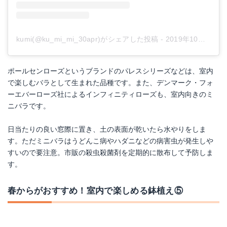
kumi(@ku_mi_mi_30apr)がシェアした投稿
-
2019年10月月27日午後9時17分PDT
ポールセンローズというブランドのパレスシリーズなどは、室内
で楽しむバラとして生まれた品種です。また、デンマーク・フォ
ーエバーローズ社によるインフィニティローズも、室内向きのミ
ニバラです。
日当たりの良い窓際に置き、土の表面が乾いたら水やりをしま
す。ただミニバラはうどんこ病やハダニなどの病害虫が発生しや
すいので要注意。市販の殺虫殺菌剤を定期的に散布して予防しま
す。
春からがおすすめ！室内で楽しめる鉢植え⑤