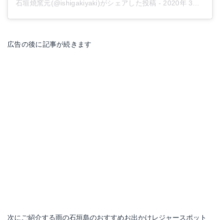
石垣焼窯元(@ishigakiyaki)がシェアした投稿
-
2020年 3月月21日午前5時02分PDT
広告の後に記事が続きます
次にご紹介する雨の石垣島のおすすめお出かけレジャースポット