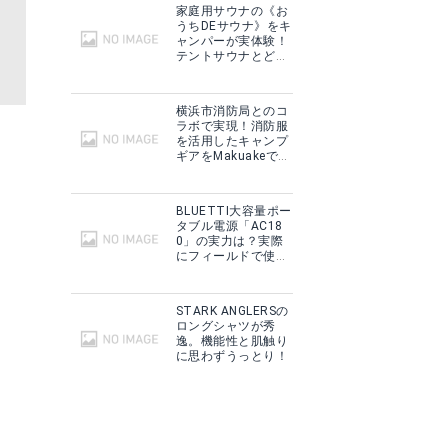
家庭用サウナの《お
うちDEサウナ》をキ
ャンパーが実体験！
テントサウナとどこ
が違う？
横浜市消防局とのコ
ラボで実現！消防服
を活用したキャンプ
ギアをMakuakeで予
約販売開始！
BLUETTI大容量ポー
タブル電源「AC18
0」の実力は？実際
にフィールドで使用
した感想をご紹介！
STARK ANGLERSの
ロングシャツが秀
逸。機能性と肌触り
に思わずうっとり！