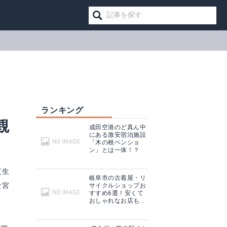
ランキング
観
成田空港のど真ん中
にある激安宿泊施設
「木の根ペンショ
ン」とは一体！？
芝生
岐阜市の古着屋・リ
な宮
サイクルショップお
すすめ6選！安くて
おしゃれなお店もご
紹介！