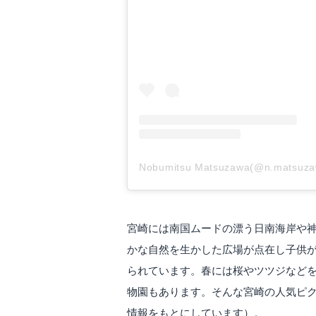
Nobumitsu Matsuzawa(@n.mat
宮崎には南国ムードの漂う日南海岸や
かな自然を生かした広場が点在し子供
られています。春には桜やツツジなど
物園もあります。そんな宮崎の人気ピク
情報をもとにしています）。