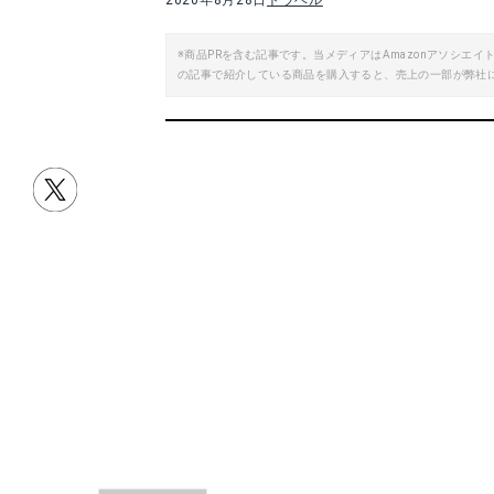
2020年8月28日
トラベル
※商品PRを含む記事です。当メディアはAmazonアソシ
の記事で紹介している商品を購入すると、売上の一部が弊社
目次