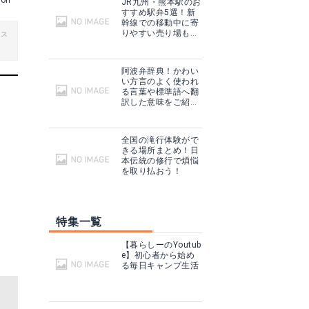
kon
JR九州・熊本駅のお
すすめ駅弁5選！新
幹線での移動中に寄
りやすい売り場もご
ビス
紹介！
阿波弁辞典！かわい
い方言のよく使われ
る言葉や標準語へ翻
訳した意味をご紹
介！
全国の滝行体験がで
きる場所まとめ！日
本伝統の修行で煩悩
を取り払おう！
特集一覧
【暮らしーのYoutub
e】初心者から始め
る毎日キャンプ生活