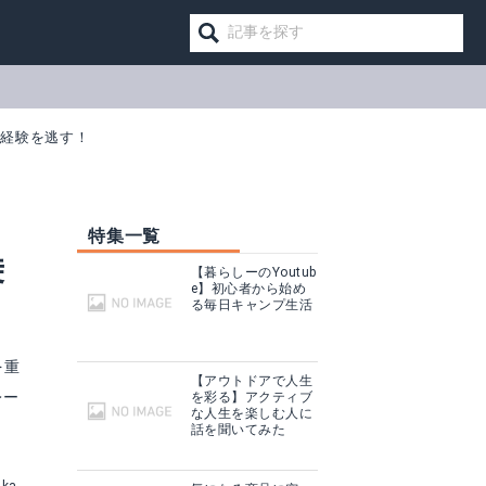
い経験を逃す！
特集一覧
乗
【暮らしーのYoutub
e】初心者から始め
る毎日キャンプ生活
を重
【アウトドアで人生
レー
を彩る】アクティブ
な人生を楽しむ人に
話を聞いてみた