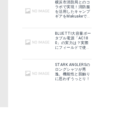
横浜市消防局とのコ
ラボで実現！消防服
を活用したキャンプ
ギアをMakuakeで予
約販売開始！
BLUETTI大容量ポー
タブル電源「AC18
0」の実力は？実際
にフィールドで使用
した感想をご紹介！
STARK ANGLERSの
ロングシャツが秀
逸。機能性と肌触り
に思わずうっとり！