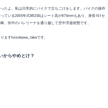
やったよ。私は日常的にバイクで立ちごけをします。バイクの操作
いる2005年式XR250はシート高が875mmもあり、身長161セ
相棒。街中のバレリーナを通り越して空中浮遊状態です。
hosokawa_takaです。
いからやめとけ？