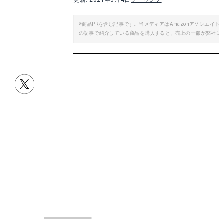
更新: 2021年3月4日
ツーリング
※商品PRを含む記事です。当メディアはAmazonアソシ
の記事で紹介している商品を購入すると、売上の一部が弊社
目次