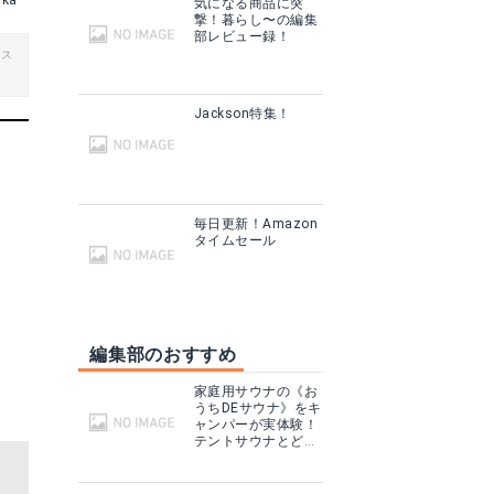
aka
気になる商品に突
撃！暮らし〜の編集
部レビュー録！
ビス
Jackson特集！
毎日更新！Amazon
タイムセール
編集部のおすすめ
家庭用サウナの《お
うちDEサウナ》をキ
ャンパーが実体験！
テントサウナとどこ
が違う？