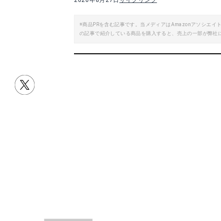
2020年8月27日
サイクリング
※商品PRを含む記事です。当メディアはAmazonアソシ
Selle SMP セラ SMP EXTRA エクストラ サドル
の記事で紹介している商品を購入すると、売上の一部が弊社
楽天で詳細を見る
目次