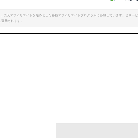
hanas
エイト、楽天アフィリエイトを始めとした各種アフィリエイトプログラムに参加しています。当サー
【あす楽(土日祝日も) 全国送料無料】【累計20,000個突破】GORIX ゴリックス 自転車サドル | サドル お尻痛くない やわらかい 痛くない おしゃれ GX-C19
に還元されます。
楽天で詳細を見る
楽天で詳細を見