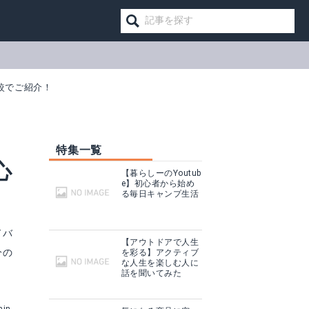
較でご紹介！
特集一覧
心
【暮らしーのYoutub
e】初心者から始め
る毎日キャンプ生活
ドバ
【アウトドアで人生
分の
を彩る】アクティブ
な人生を楽しむ人に
話を聞いてみた