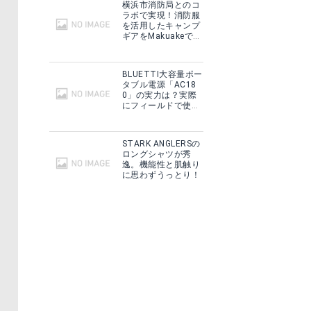
横浜市消防局とのコ
ラボで実現！消防服
を活用したキャンプ
FUN【ナロー】サドル[ピスト][ピストパーツ][シート][サドル][自転車][ピストバイク][ピストサドル][自転車サドル][ロードバイク][ミニベロサドル]
【処分価格売切り終了】サドル ロードバイク クロスバイク 自転車用 Foglia スポーツサドル VL-3129 ブラック
ギアをMakuakeで予
約販売開始！
る
楽天で詳細を見る
BLUETTI大容量ポー
タブル電源「AC18
0」の実力は？実際
にフィールドで使用
した感想をご紹介！
STARK ANGLERSの
ロングシャツが秀
逸。機能性と肌触り
に思わずうっとり！