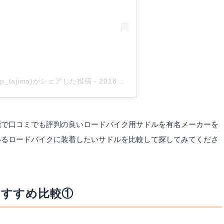
p_tajima)がシェアした投稿
-
2018年10月月4日午後8時09分PDT
能で口コミでも評判の良いロードバイク用サドルを有名メーカーを
いるロードバイクに装着したいサドルを比較して探してみてくださ
おすすめ比較①