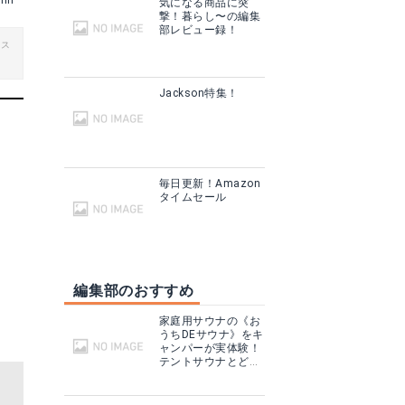
hin
気になる商品に突
撃！暮らし〜の編集
部レビュー録！
ビス
【送料無料】お尻の痛みを解消するサドル/143mm【ロードバイク】【クロスバイク】【マウンテンバイク】【MTB】【自転車】自転車用品 自転車用 パーツ 自転車サドル ブラック ホワイト 黒 白
自転車 サドル 厚手クッション スポーツサドル ロードバイク マウンテンバイク クロスバイク 4色展開
Jackson特集！
る
楽天で詳細を見る
毎日更新！Amazon
タイムセール
編集部のおすすめ
家庭用サウナの《お
うちDEサウナ》をキ
ャンパーが実体験！
テントサウナとどこ
が違う？