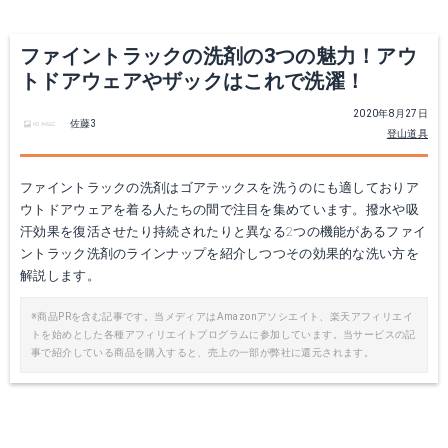
ファイントラックの洗剤の3つの魅力！アウ
トドアウェアやザックはこれで洗濯！
2020年8月27日
佐藤3
登山道具
ファイントラックの洗剤はゴアテックスを洗うのにも適しておりア
ウトドアウェアを着る人たちの間で注目を集めています。撥水や吸
汗効果を復活させたり持続されたりと異なる2つの機能があるファイ
ントラック洗剤のラインナップを紹介しつつその効果的な洗い方を
解説します。
※商品PRを含む記事です。当メディアはAmazonアソシエイト、楽天アフィリエイ
トを始めとした各種アフィリエイトプログラムに参加しています。当サービスの記
事で紹介している商品を購入すると、売上の一部が弊社に還元されます。