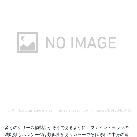
出典: https://images-na.ssl-images-amazon.com/images/I/51BBdqD13HL._SL1200_.jpg
多くのシリーズ物製品がそうであるように、ファイントラックの
洗剤類もパッケージは類似性がありカラーでそれぞれの中身の違