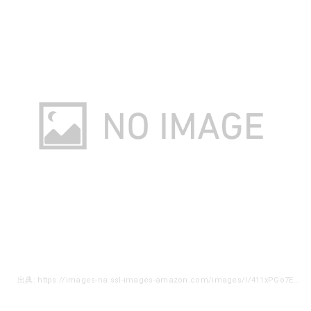
出典: https://images-na.ssl-images-amazon.com/images/I/411xPGo7E6L.jpg