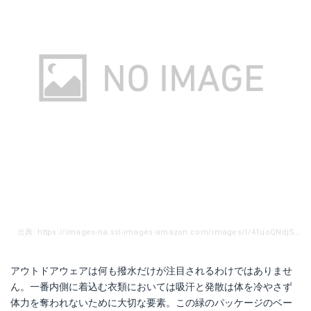
出典: https://images-na.ssl-images-amazon.com/images/I/41uoQNdjSeL.jpg
アウトドアウェアは何も撥水だけが注目されるわけではありませ
ん。一番内側に着込む衣類においては吸汗と発散は体を冷やさず
体力を奪われないために大切な要素。この緑のパッケージのベー