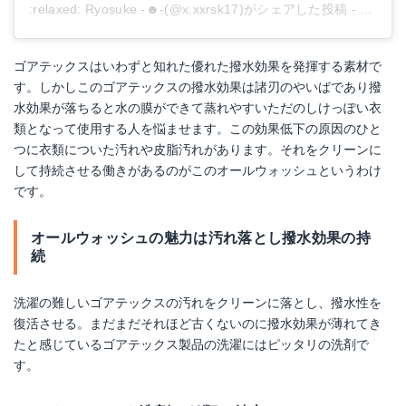
:relaxed:︎ Ryosuke -☻-(@x.xxrsk17)がシェアした投稿
-
2019
ゴアテックスはいわずと知れた優れた撥水効果を発揮する素材で
す。しかしこのゴアテックスの撥水効果は諸刃のやいばであり撥
水効果が落ちると水の膜ができて蒸れやすいただのしけっぽい衣
類となって使用する人を悩ませます。この効果低下の原因のひと
つに衣類についた汚れや皮脂汚れがあります。それをクリーンに
して持続させる働きがあるのがこのオールウォッシュというわけ
です。
オールウォッシュの魅力は汚れ落とし撥水効果の持
続
洗濯の難しいゴアテックスの汚れをクリーンに落とし、撥水性を
復活させる。まだまだそれほど古くないのに撥水効果が薄れてき
たと感じているゴアテックス製品の洗濯にはピッタリの洗剤で
す。