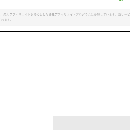
楽天で詳細を見る
Yahoo!ショッピン
エイト、楽天アフィリエイトを始めとした各種アフィリエイトプログラムに参加しています。当サー
されます。
Breathで詳細を見る
キパッド メタル MT/CL
バートン デッキパッド SPLIT MAT
mazonで詳細を見る
Amazonで詳細を
楽天で詳細を見る
Yahoo!ショッピン