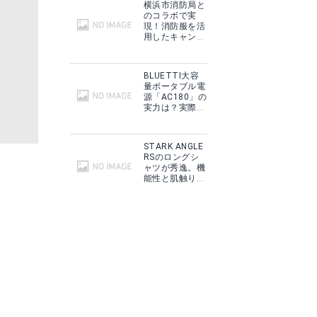
横浜市消防局と
のコラボで実
現！消防服を活
用したキャンプ
ギアをMakuake
で予約販売開
始！
BLUETTI大容
量ポータブル電
源「AC180」の
実力は？実際に
フィールドで使
用した感想をご
紹介！
STARK ANGLE
RSのロングシ
ャツが秀逸。機
能性と肌触りに
思わずうっと
[Veroman] デッキパッド ピンク
り！
グで見る
Amazonで詳細を見る
Yahoo!ショッピングで見る