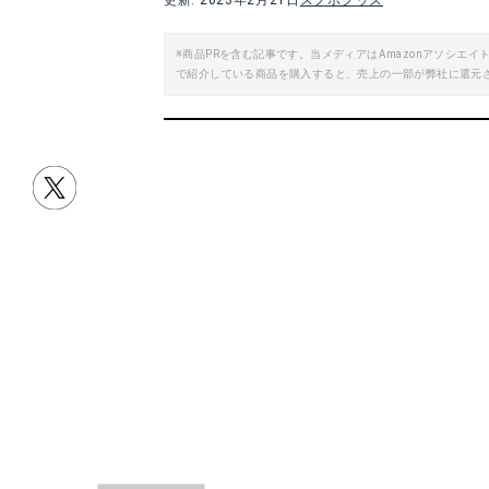
更新: 2023年2月21日
スノボグッズ
Yahoo!ショッピングで見る
※商品PRを含む記事です。当メディアはAmazonアソシ
で紹介している商品を購入すると、売上の一部が弊社に還元
L-
クラブグラブ MEGA CLAWS デッキパッド
スノーボード デッ
Amazonで詳細を見る
A
楽天で詳細を見る
目次