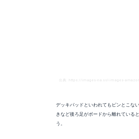
出典: https://images-na.ssl-images-amazo
デッキパッドといわれてもピンとこな
きなど後ろ足がボードから離れている
う。