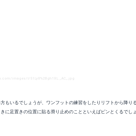
n.com/images/I/51Ly8%2Bgh1XL._AC_.jpg
い方もいるでしょうが、ワンフットの練習をしたりリフトから降り
ときに足置きの位置に貼る滑り止めのことといえばピンとくるでし