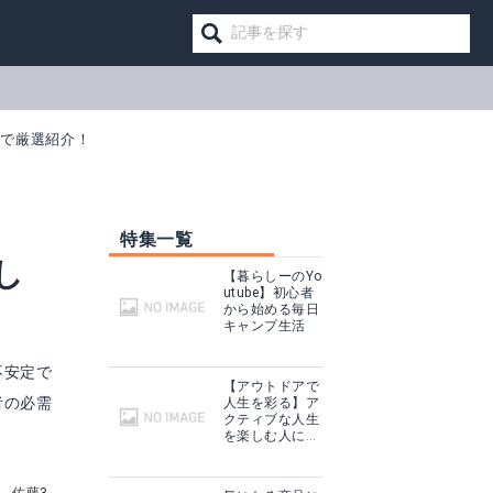
視で厳選紹介！
特集一覧
し
【暮らしーのYo
utube】初心者
から始める毎日
キャンプ生活
不安定で
【アウトドアで
者の必需
人生を彩る】ア
クティブな人生
ド用
無色透明 デッキパッド 滑り止め
を楽しむ人に話
を聞いてみた
見る
Amazonで詳細を見る