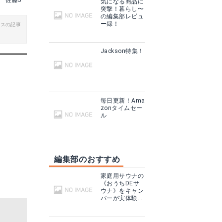
佐藤3
気になる商品に
突撃！暮らし〜
グで見る
楽天で詳細を見る
の編集部レビュ
ー録！
ビスの記事
Yahoo!ショッピングで見る
Jackson特集！
毎日更新！Ama
zonタイムセー
ル
編集部のおすすめ
north peak デッキパッド NP-3264 CL
家庭用サウナの
見る
Amazonで詳細を見る
《おうちDEサ
ウナ》をキャン
パーが実体験！
テントサウナと
グで見る
Yahoo!ショッピングで見る
どこが違う？