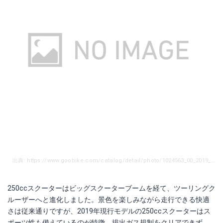
出典: https://www.goobike.com/catalog/detail/photo/1024563_00_2019_04.jpg
250ccスクーターはビッグスクーターブームを経て、ツーリングク
ルーザーへと進化しました。景色を楽しみながら走行できる快適
さは従来通りですが、2019年現行モデルの250ccスクーターはス
ポーツ性も備えているのが特徴。排出ガス規制をクリアできず、