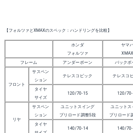
【フォルツァとXMAXのスペック：ハンドリングを比較】
ホンダ
ヤマ
フォルツァ
XMA
フレーム
アンダーボーン
バックボ
サスペン
テレスコピック
テレスコ
ション
フロント
タイヤ
120/70-15
120/70
サイズ
サスペン
ユニットスイング
ユニットス
ション
プリロード調整5段
プリロード
リヤ
タイヤ
140/70-14
140/70
サイズ