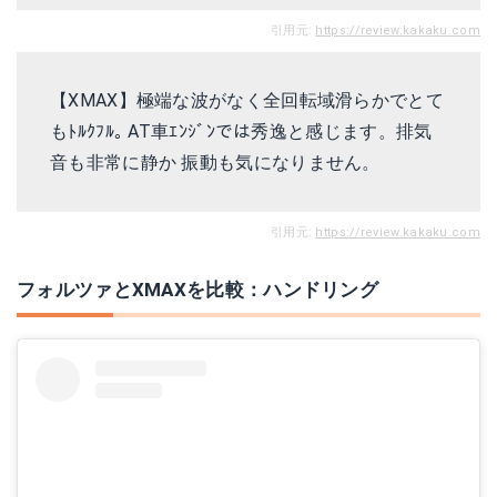
引用元:
https://review.kakaku.com
【XMAX】極端な波がなく全回転域滑らかでとて
もﾄﾙｸﾌﾙ｡ AT車ｴﾝｼﾞﾝでは秀逸と感じます。排気
音も非常に静か 振動も気になりません。
引用元:
https://review.kakaku.com
フォルツァとXMAXを比較：ハンドリング