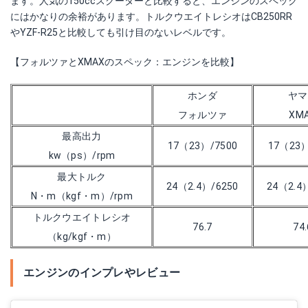
ます。人気の150ccスクーターと比較すると、エンジンのスペック
にはかなりの余裕があります。トルクウエイトレシオはCB250RR
やYZF-R25と比較しても引け目のないレベルです。
【フォルツァとXMAXのスペック：エンジンを比較】
ホンダ
ヤマ
フォルツァ
XM
最高出力
17（23）/7500
17（23）
kw（ps）/rpm
最大トルク
24（2.4）/6250
24（2.4
N・m（kgf・m）/rpm
トルクウエイトレシオ
76.7
74.
（kg/kgf・m）
エンジンのインプレやレビュー