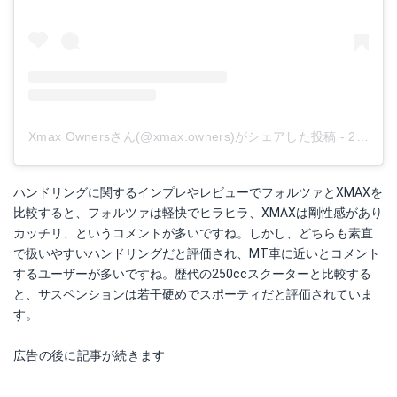
Xmax Ownersさん(@xmax.owners)がシェアした投稿
-
2019年10月月2日午後8時54分PDT
ハンドリングに関するインプレやレビューでフォルツァとXMAXを
比較すると、フォルツァは軽快でヒラヒラ、XMAXは剛性感があり
カッチリ、というコメントが多いですね。しかし、どちらも素直
で扱いやすいハンドリングだと評価され、MT車に近いとコメント
するユーザーが多いですね。歴代の250ccスクーターと比較する
と、サスペンションは若干硬めでスポーティだと評価されていま
す。
広告の後に記事が続きます