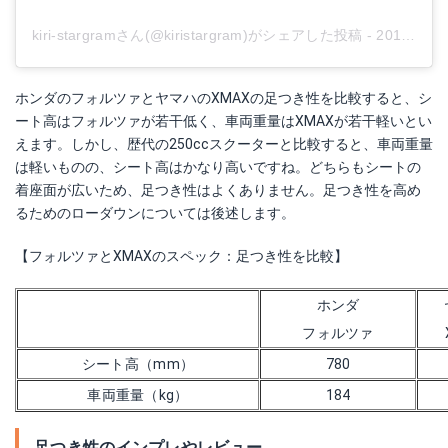
kiri-stargramさん(@kiristargram)がシェアした投稿
-
2019年 9月月23日午前5時36分PDT
ホンダのフォルツァとヤマハのXMAXの足つき性を比較すると、シ
ート高はフォルツァが若干低く、車両重量はXMAXが若干軽いとい
えます。しかし、歴代の250ccスクーターと比較すると、車両重量
は軽いものの、シート高はかなり高いですね。どちらもシートの
着座面が広いため、足つき性はよくありません。足つき性を高め
るためのローダウンについては後述します。
【フォルツァとXMAXのスペック：足つき性を比較】
ホンダ
フォルツァ
シート高（mm）
780
車両重量（kg）
184
足つき性のインプレやレビュー