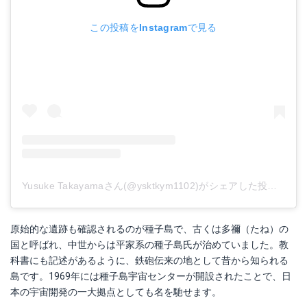
この投稿をInstagramで見る
Yusuke Takayamaさん(@ysktkym1102)がシェアした投稿
-
20
原始的な遺跡も確認されるのが種子島で、古くは多禰（たね）の
国と呼ばれ、中世からは平家系の種子島氏が治めていました。教
科書にも記述があるように、鉄砲伝来の地として昔から知られる
島です。1969年には種子島宇宙センターが開設されたことで、日
本の宇宙開発の一大拠点としても名を馳せます。