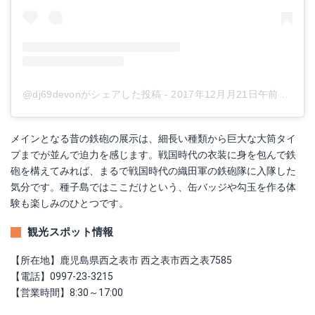
@dj69devonがシェアした投稿
-
2017年12月月21日午前3時42分PST
メインとなる昔の鉄砲の展示は、細長い種類から巨大な大筒タイ
プまでが並んで迫力を感じます。戦国時代の衣装に身を包んで鉄
砲を構えてみれば、まるで戦国時代の織田軍の鉄砲隊に入隊した
気分です。種子島ではここだけという、缶バッジや勾玉を作る体
験も楽しみのひとつです。
観光スポット情報
【所在地】鹿児島県西之表市 西之表市西之表7585
【電話】0997-23-3215
【営業時間】8:30～17:00