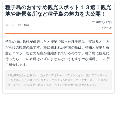
種子島のおすすめ観光スポット１３選！観光
地や絶景名所など種子島の魅力を大公開！
2020年8月27日
はぐれ猫
トラベル
子供の頃に鉄砲が伝来したと授業で習った種子島は、実は見どころ
だらけの観光の島です。海に囲まれた南国の島は、植物と歴史と夜
空とロケットなどの名所が凝縮されているのです。種子島に観光に
行ったら、この名所はハズレませんというおすすめな場所、13ヶ所
ご紹介します。
※商品PRを含む記事です。当メディアはAmazonアソシエイト、楽天アフィリエイ
トを始めとした各種アフィリエイトプログラムに参加しています。当サービスの記
事で紹介している商品を購入すると、売上の一部が弊社に還元されます。