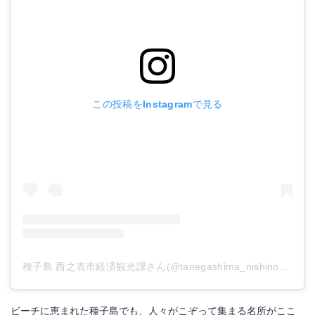
この投稿をInstagramで見る
種子島 西之表市経済観光課さん(@tanegashima_nishinoomote)がシェアした投稿
ビーチに恵まれた種子島でも、人々がこぞって集まる名所がここ