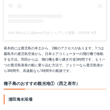
Yuki Moriさん(@ymori7)がシェアした投稿
-
2018年 4月月28日午前4時08分PDT
基本的には鹿児島の本土から、2種のアクセスがあります。1つは
霧島市の鹿児島空港から、日本エアコミューターの飛行機で移動
する方法。羽田からは、飛行機を乗り継ぎ片道3時間です。もう一
つが鹿児島港発の船に乗り込む方法で、フェリーなら鹿児島港か
ら3時間半、高速船なら1時間半の船旅です。
種子島のおすすめ観光地①（西之表市）
浦田海水浴場