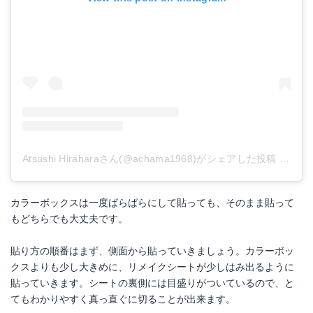
Atsushi Hiraharaさん(@achama1968)がシェアした投稿
-
201
カラーボックスは一度ばらばらにして貼っても、そのまま貼って
もどちらでも大丈夫です。
貼り方の順番はまず、側面から貼っていきましょう。カラーボッ
クスよりも少し大きめに、リメイクシートが少しはみ出るように
貼っていきます。シートの裏側には目盛りがついているので、と
てもわかりやすく真っ直ぐに切ることが出来ます。