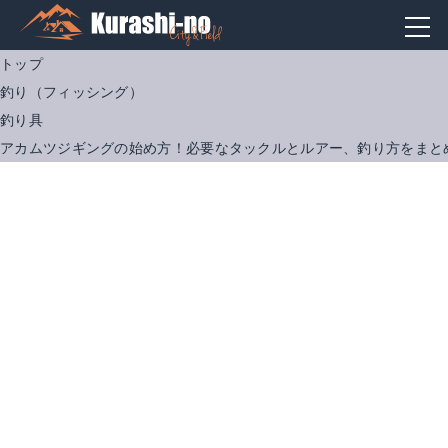
トップ
釣り（フィッシング）
釣り具
アカムツジギングの始め方！必要なタックルとルアー、釣り方をまと
Berkley / スーパーファイヤーラインカラード 1.2号 1200m
シマノ オシアジガー 2000NRHG (右ハンドル) [2017年モデル] /ベイトリール/ジギングリール/SHMANO/NEW OCEA JIGGER/
Amazonで詳細を見る
Amazonで詳細を見る
楽天で詳細を見る
楽天で詳細を見る