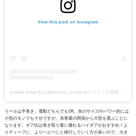
View this post on Instagram
yosuke kawaiさん(@extreme_ocean)がシェアした投稿
-
2018
リールは手巻き、電動どちらでもOK。魚のサイズやパワー的には
小型のモノでも十分ですが、糸巻量の関係から大型を選ぶことに
なります。ギア比は巻き取り量に優れるハイギアがおすすめ！よ
りディープに、よりヘビーにと移行していく方が多いので、大き