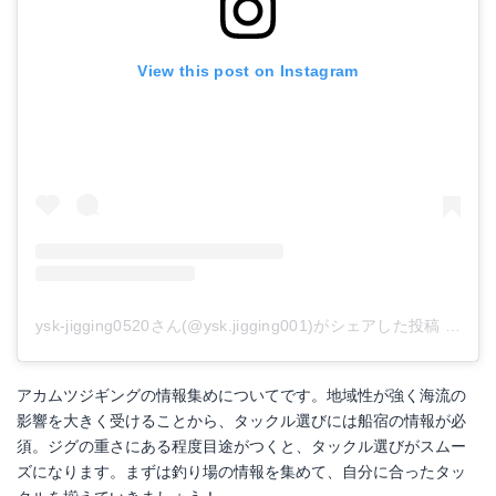
View this post on Instagram
ysk-jigging0520さん(@ysk.jigging001)がシェアした投稿
-
201
アカムツジギングの情報集めについてです。地域性が強く海流の
影響を大きく受けることから、タックル選びには船宿の情報が必
須。ジグの重さにある程度目途がつくと、タックル選びがスムー
ズになります。まずは釣り場の情報を集めて、自分に合ったタッ