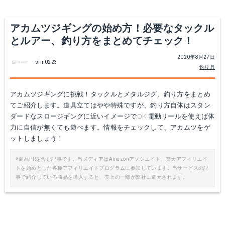
アカムツジギングの始め方！必要なタックル
とルアー、釣り方をまとめてチェック！
2020年8月27日
sim0223
釣り具
アカムツジギングに挑戦！タックルとメタルジグ、釣り方をまとめ
てご紹介します。道具立てはやや特殊ですが、釣り方自体はスタン
ダイワ ソルティガSJ 61B-4 (ジギングロッド)
ダイワ ソルティガ TGベイト ロジー 260g ディープブルードットグロー
ダードなスロージギングに近いイメージでOK!電動リールを使えば体
力に自信が無くても遊べます。情報をチェックして、アカムツをゲ
Amazonで詳細を見る
Amazonで詳細を見る
ットしましょう！
楽天で詳細を見る
楽天で詳細を見る
※商品PRを含む記事です。当メディアはAmazonアソシエイト、楽天アフィリエイ
トを始めとした各種アフィリエイトプログラムに参加しています。当サービスの記
事で紹介している商品を購入すると、売上の一部が弊社に還元されます。