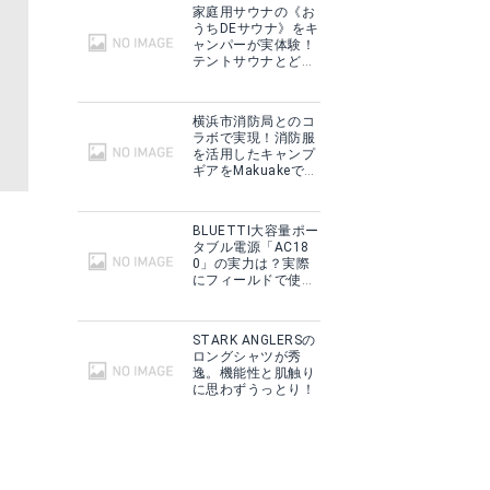
家庭用サウナの《お
うちDEサウナ》をキ
ャンパーが実体験！
テントサウナとどこ
が違う？
横浜市消防局とのコ
ラボで実現！消防服
を活用したキャンプ
ギアをMakuakeで予
約販売開始！
BLUETTI大容量ポー
タブル電源「AC18
0」の実力は？実際
にフィールドで使用
した感想をご紹介！
STARK ANGLERSの
ロングシャツが秀
逸。機能性と肌触り
に思わずうっとり！