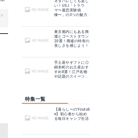
kon
ネタバレしても楽し
い！USJ「トラウ
マ〜最恐実験病
棟〜」の3つの魅力
ビス
をご紹介！
東京都内にもある廃
墟とゴーストタウン
20選！廃墟の特有の
美しさを感じよう！
手土産やギフトに◎
錦糸町のお土産おす
すめ8選！江戸名物
や話題のスイーツ
も！
特集一覧
【暮らしーのYoutub
e】初心者から始め
る毎日キャンプ生活