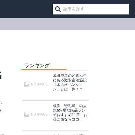
ランキング
名
成田空港のど真ん中
にある激安宿泊施設
「木の根ペンショ
ン」とは一体！？
す。
横浜「野毛町」の人
の、
気&穴場な絶品ラン
チおすすめ11選！お
昼ご飯ならココ！