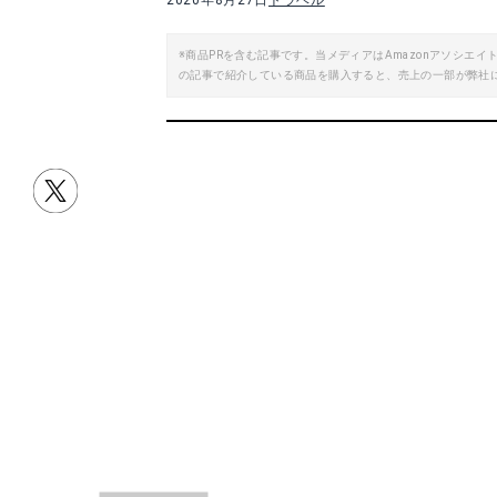
2020年8月27日
トラベル
※商品PRを含む記事です。当メディアはAmazonアソシ
の記事で紹介している商品を購入すると、売上の一部が弊社
目次