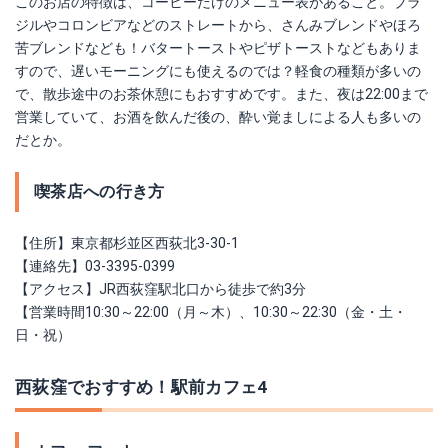
このお店の特徴は、コーヒーだけのメニュー表があること。ブラ
ジルやコロンビアなどのストレートから、さんみブレンドやほろ
苦ブレンドなども！バタートーストやピザトーストなどもありま
すので、遅いモーニングにも使えるのでは？軽食の種類が多いの
で、散歩途中のお茶休憩にもおすすめです。また、夜は22:00まで
営業していて、お酒を飲んだ後の、酔い覚ましによる人も多いの
だとか。
喫茶店への行き方
【住所】東京都杉並区西荻北3-30-1
【連絡先】03-3395-0399
【アクセス
】JR西荻窪駅北口から徒歩で約3分
【営業時間10:30～22:00（月～木）、
10:30～22:30（金・土・
日・祝）
西荻窪でおすすめ！駅前カフェ4