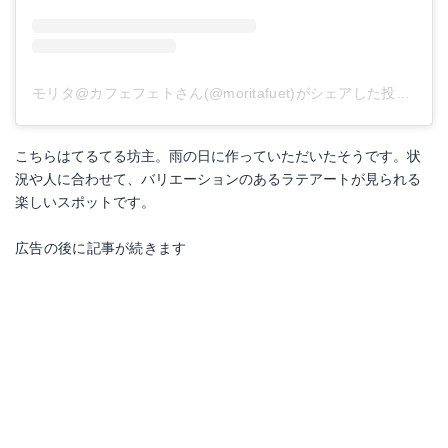
モリタ@カフェフェトさん(@moritafuet)がシェアした投稿
-
20
こちらはてるてる坊主。雨の日に作っていただいたそうです。状
況や人に合わせて、バリエーションのあるラテアートが見られる
楽しいスポットです。
広告の後に記事が続きます