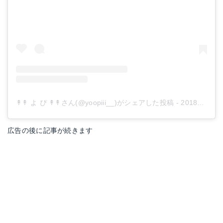
↟↟ よ ぴ ↟↟さん(@yoopiii__)がシェアした投稿
-
2018年 1月月31日午前2時27分PST
広告の後に記事が続きます