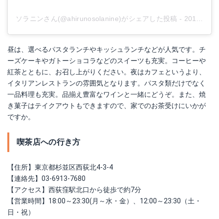
ソラニンさん(@ahirunosolanine)がシェアした投稿
-
2017年 8月月31日午後8時15分PDT
昼は、選べるパスタランチやキッシュランチなどが人気です。チ
ーズケーキやガトーショコラなどのスイーツも充実。コーヒーや
紅茶とともに、お召し上がりください。夜はカフェというより、
イタリアンレストランの雰囲気となります。パスタ類だけでなく
一品料理も充実。品揃え豊富なワインと一緒にどうぞ。また、焼
き菓子はテイクアウトもできますので、家でのお茶受けにいかが
ですか。
喫茶店への行き方
【住所】東京都杉並区西荻北4-3-4
【連絡先】03-6913-7680
【アクセス】西荻窪駅北口から徒歩で約7分
【営業時間】18:00～23:30(月～水・金）、12:00～23:30（土・
日・祝）