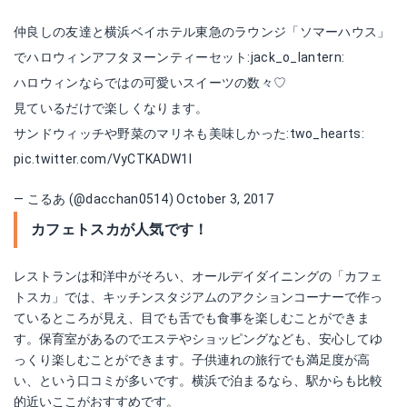
仲良しの友達と横浜ベイホテル東急のラウンジ「ソマーハウス」
でハロウィンアフタヌーンティーセット:jack_o_lantern:
ハロウィンならではの可愛いスイーツの数々♡
見ているだけで楽しくなります。
サンドウィッチや野菜のマリネも美味しかった:two_hearts:
pic.twitter.com/VyCTKADW1I
— こるあ (@dacchan0514)
October 3, 2017
カフェトスカが人気です！
レストランは和洋中がそろい、オールデイダイニングの「カフェ
トスカ」では、キッチンスタジアムのアクションコーナーで作っ
ているところが見え、目でも舌でも食事を楽しむことができま
す。保育室があるのでエステやショッピングなども、安心してゆ
っくり楽しむことができます。子供連れの旅行でも満足度が高
い、という口コミが多いです。横浜で泊まるなら、駅からも比較
的近いここがおすすめです。