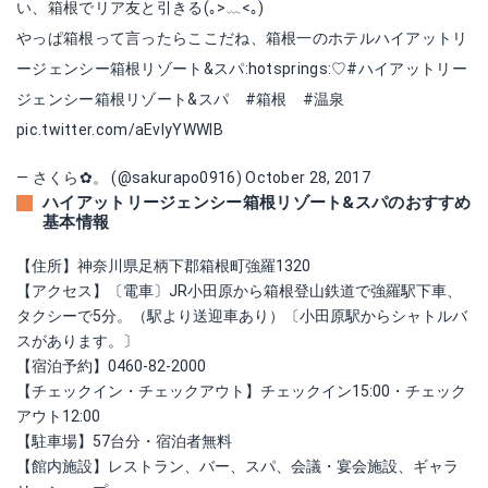
い、箱根でリア友と引きる(｡>﹏<｡)
やっぱ箱根って言ったらここだね、箱根一のホテルハイアットリ
ージェンシー箱根リゾート&スパ:hotsprings:♡
#ハイアットリー
ジェンシー箱根リゾート
&スパ
#箱根
#温泉
pic.twitter.com/aEvlyYWWIB
— さくら✿。 (@sakurapo0916)
October 28, 2017
ハイアットリージェンシー箱根リゾート&スパのおすすめ
基本情報
【住所】神奈川県足柄下郡箱根町強羅1320
【アクセス】〔電車〕JR小田原から箱根登山鉄道で強羅駅下車、
タクシーで5分。（駅より送迎車あり）〔小田原駅からシャトルバ
スがあります。〕
【宿泊予約】0460-82-2000
【チェックイン・チェックアウト】チェックイン15:00・チェック
アウト12:00
【駐車場】57台分・宿泊者無料
【館内施設】レストラン、バー、スパ、会議・宴会施設、ギャラ