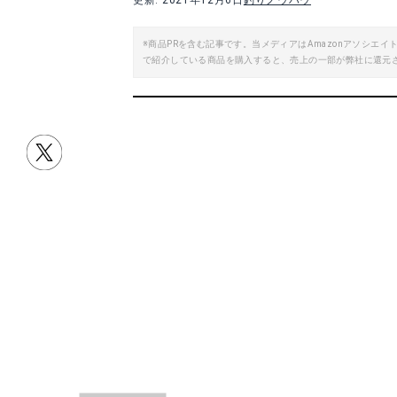
更新: 2021年12月6日
釣りノウハウ
楽天で詳細を見る
※商品PRを含む記事です。当メディアはAmazonアソシ
で紹介している商品を購入すると、売上の一部が弊社に還元
Yahoo!ショッピングで見る
Yah
AVIL ハーバリウム用ピンセット 27cm
ニチドウ リフィ
Amazonで詳細を見る
A
楽天で詳細を見る
Yah
目次