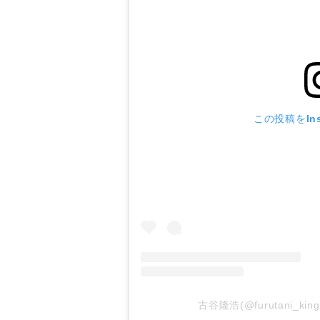
この投稿をIns
古谷隆浩(@furutani_ki