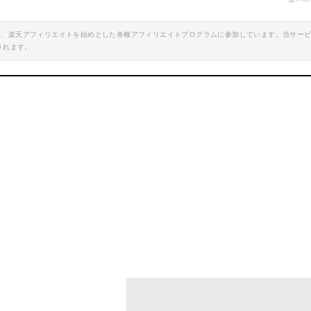
楽天で詳細を見る
楽天で詳細を見
エイト、楽天アフィリエイトを始めとした各種アフィリエイトプログラムに参加しています。当サー
されます。
oo!ショッピングで見る
Yahoo!ショッピン
ッシュ 観賞魚用
グリーンＦリキッド
mazonで詳細を見る
Amazonで詳細を
oo!ショッピングで見る
楽天で詳細を見