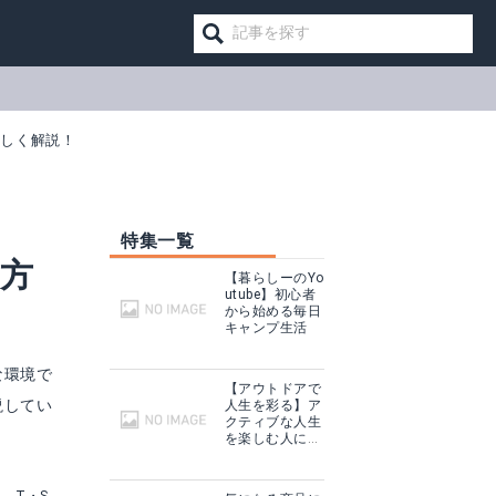
詳しく解説！
特集一覧
方
【暮らしーのYo
utube】初心者
から始める毎日
キャンプ生活
な環境で
【アウトドアで
説してい
人生を彩る】ア
クティブな人生
WOLFWILL オートヒーター
を楽しむ人に話
を聞いてみた
見る
Amazonで詳細を見る