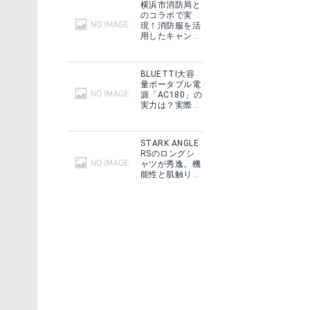
横浜市消防局と
グで見る
のコラボで実
現！消防服を活
用したキャンプ
ギアをMakuake
で予約販売開
始！
BLUETTI大容
量ポータブル電
源「AC180」の
実力は？実際に
フィールドで使
用した感想をご
紹介！
STARK ANGLE
RSのロングシ
ャツが秀逸。機
能性と肌触りに
思わずうっと
り！