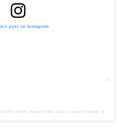
this post on Instagram
A post shared by ゆきの:cactus::mushroom::shell::moyai::star2::alien::space_invader::european_castle::ferris_wheel::art::grey_question::seedling::eyes::bangbang::blossom:04122015 (@lunapark47)