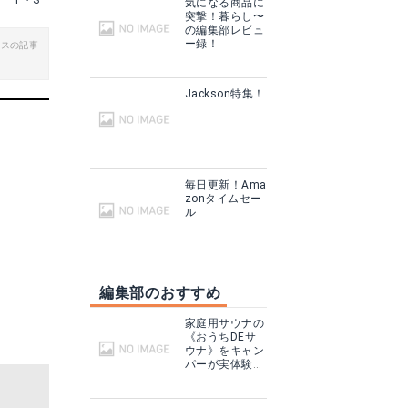
T・S
気になる商品に
突撃！暮らし〜
る
楽天で詳細を見る
の編集部レビュ
ー録！
ビスの記事
グで見る
Yahoo!ショッピングで見る
Jackson特集！
毎日更新！Ama
zonタイムセー
ル
編集部のおすすめ
家庭用サウナの
見る
《おうちDEサ
ウナ》をキャン
パーが実体験！
テントサウナと
る
どこが違う？