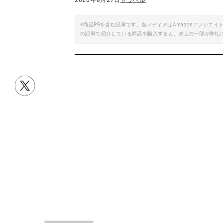
2020年8月27日
トラベル
※商品PRを含む記事です。当メディアはAmazonアソシ
の記事で紹介している商品を購入すると、売上の一部が弊社
目次