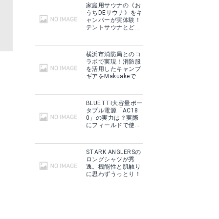
家庭用サウナの《お
うちDEサウナ》をキ
ャンパーが実体験！
テントサウナとどこ
が違う？
横浜市消防局とのコ
ラボで実現！消防服
を活用したキャンプ
ギアをMakuakeで予
約販売開始！
BLUETTI大容量ポー
タブル電源「AC18
0」の実力は？実際
にフィールドで使用
した感想をご紹介！
STARK ANGLERSの
ロングシャツが秀
逸。機能性と肌触り
に思わずうっとり！