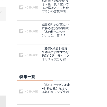
香子
保存版・池袋のカラ
オケ店一覧！空いて
る穴場はどこ？料金
プランや営業時間も
ビス
ご紹介！
成田空港のど真ん中
にある激安宿泊施設
「木の根ペンショ
ン」とは一体！？
【格安×綺麗】長野
で本当におすすめな
民泊12選！安くてク
オリティ充分な宿は
ここ！
特集一覧
【暮らしーのYoutub
e】初心者から始め
る毎日キャンプ生活