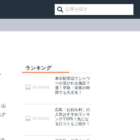
ランキング
グ
東京駅周辺でシャワ
ーが浴びれる施設７
選！早朝・深夜の時
間でも大丈夫！
。山
広島「お好み村」の
元グ
人気おすすめランキ
ングTOP5！気にな
る口コミもご紹介！