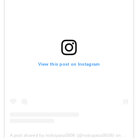
View this post on Instagram
A post shared by nobuyasu0506 (@nobuyasu0506)
on
Oct 27,