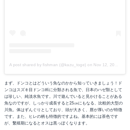
A post shared by fishman (@kazu_toge)
on
Nov 12, 2018 at 6:25pm PST
まず、ドンコとはどういう魚なのかから知っていきましょう！ド
ンコはスズキ目ドンコ科に分類される魚で、日本のハゼ類として
は珍しい、純淡水魚です。川で遊んでいると見かけることがある
魚なのですが、しっかり成長すると25㎝にもなる、比較的大型の
川魚。体はずんぐりとしており、頭が大きく、唇が厚いのが特徴
です。また、ヒレの柄も特徴的ですよね。基本的には茶色です
が、繫殖期になるとオスは黒っぽくなります。