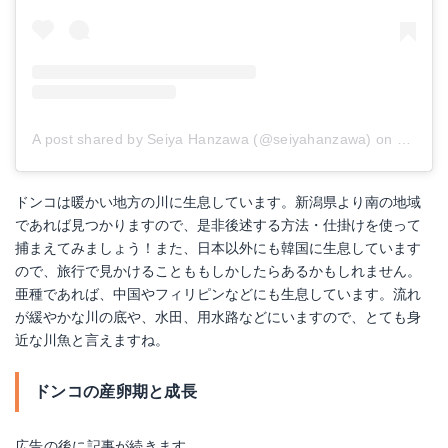
A post shared by Seiya Hanzawa (@seiyahanzawa)
on
Nov 7,
ドンコは暖かい地方の川に生息しています。新潟県より南の地域
であれば見つかりますので、是非後述する方法・仕掛けを使って
捕まえてみましょう！また、日本以外にも韓国に生息しています
ので、旅行で見かけることももしかしたらあるかもしれません。
亜種であれば、中国やフィリピンなどにも生息しています。流れ
が緩やかな川の底や、水田、用水路などにいますので、とても身
近な川魚と言えますね。
ドンコの産卵期と成長
広告の後に記事が続きます