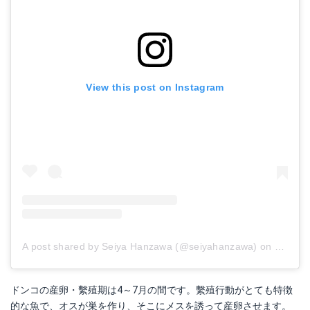
View this post on Instagram
A post shared by Seiya Hanzawa (@seiyahanzawa)
on
Nov 7,
ドンコの産卵・繫殖期は4～7月の間です。繫殖行動がとても特徴
的な魚で、オスが巣を作り、そこにメスを誘って産卵させます。