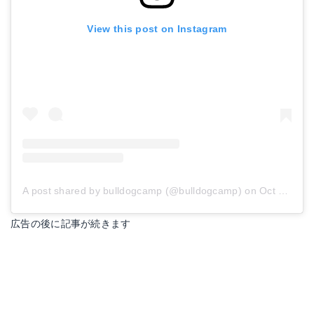
View this post on Instagram
A post shared by bulldogcamp (@bulldogcamp)
on
Oct 20, 2018 at 2:31am PDT
広告の後に記事が続きます