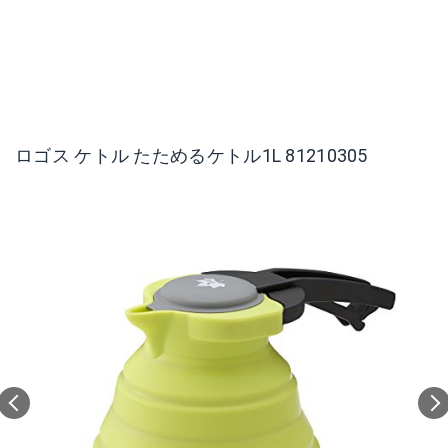
ロゴス ケトル たためるケトル1L 81210305