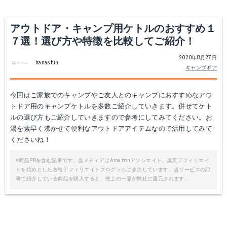
アウトドア・キャンプ用ケトルのおすすめ１
７選！選び方や特徴を比較してご紹介！
2020年8月27日
hanashin
キャンプギア
今回はご家族でのキャンプやご友人とのキャンプにおすすめなアウ
トドア用のキャンプケトルを多数ご紹介していきます。併せてケト
ロゴス ケトル たためるケトル1L 81210305
ルの選び方もご紹介していきますので参考にしてみてください。お
★Wエントリーでポイント9倍！GSI(ジーエスアイ) GSI ホウロウ コーヒーボイラー36CUP ブルー 11872008ブルー ドリップポット お茶用品 コーヒー ポット、ケトル ポット、ケトル アウトドアギア
湯を素早く沸かせて便利なアウトドアアイテムなので活用してみて
Amazonで詳細を見る
くださいね！
楽天で詳細を見る
楽天で詳細を見る
※商品PRを含む記事です。当メディアはAmazonアソシエイト、楽天アフィリエイ
トを始めとした各種アフィリエイトプログラムに参加しています。当サービスの記
事で紹介している商品を購入すると、売上の一部が弊社に還元されます。