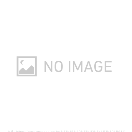
出典: https://www.amazon.co.jp/%E3%83%AD%E3%82%B4%E3%82%B9-LOGOS-81210305-%E3%82%B1%E3%83%88%E3%83%AB-%E3%81%9F%E3%81%9F%E3%82%81%E3%82%8B%E3%82%B1%E3%83%88%E3%83%AB1L/dp/B01AL8SN5Y/ref=sr_1_12?ie=UTF8&qid=1540337321&sr=8-12&keywords=%E3%82%A2%E3%82%A6%E3%83%88%E3%83%89%E3%82%A2%E3%80%80%E3%82%B1%E3%83%88%E3%83%AB