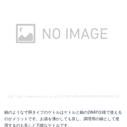
出典: https://www.amazon.co.jp/%E3%82%B9%E3%83%8E%E3%83%BC%E3%83%94%E3%83%BC%E3%82%AF-snow-peak-%E3%82%B1%E3%83%88%E3%83%ABNo1-CS-068/dp/B000AR2OWA/ref=sr_1_4?ie=UTF8&qid=1540369296&sr=8-4&keywords=%E3%82%B1%E3%83%88%E3%83%AB%E3%80%80%E3%82%AF%E3%83%83%E3%82%AB%E3%83%BC
鍋のような寸胴タイプのケトルはケトルと鍋の2WAY仕様で使える
のがメリットです。お湯を沸かしても良し、調理用の鍋として使
用するのも良しと万能なケトルです。