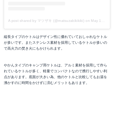
A post shared by マツザキ (@matsuzakikikiki)
on
May 18, 2018 at 11:12pm PDT
縦長タイプのケトルはデザイン性に優れていておしゃれなケトル
が多いです。またステンレス素材を採用しているケトルが多いの
で高火力の焚き火にもかけられます。
やかんタイプのキャンプ用ケトルは、アルミ素材を採用して作ら
れているケトルが多く、軽量でコンパクトなので携行しやすい利
点があります。底面が大きい為、他のケトルと比較してもお湯を
沸かすのに時間をかけずに済むメリットもあります。