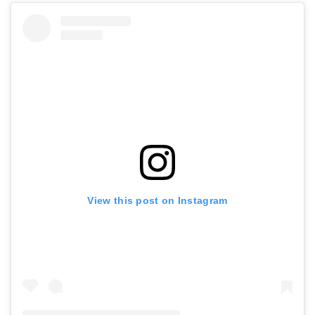
PETROMAX(ペトロマックス) ファイヤーケトルFK1 12543 12543
PETROMAX(ペトロマックス) ティーケトル tk2 12650
Amazonで詳細を見る
Amazonで詳細を見る
楽天で詳細を見る
楽天で詳細を見る
View this post on Instagram