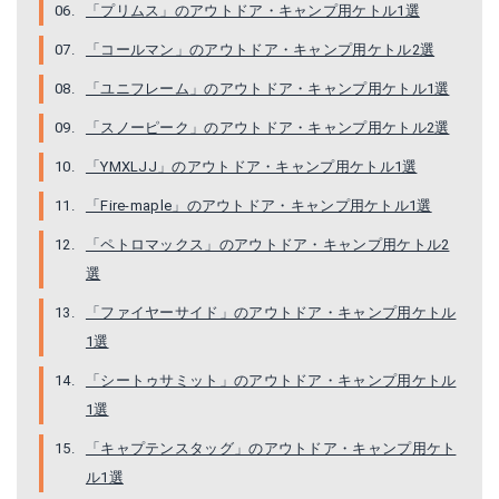
「プリムス」のアウトドア・キャンプ用ケトル1選
コールマン ファイアープレイスケトル 2000026788
コールマン Coleman アウトドア キャンプ 用品 パックアウェイケトル/0.6L 2000010532
「コールマン」のアウトドア・キャンプ用ケトル2選
Amazonで詳細を見る
楽天で詳細を見る
「ユニフレーム」のアウトドア・キャンプ用ケトル1選
楽天で詳細を見る
「スノーピーク」のアウトドア・キャンプ用ケトル2選
「YMXLJJ」のアウトドア・キャンプ用ケトル1選
「Fire-maple」のアウトドア・キャンプ用ケトル1選
「ペトロマックス」のアウトドア・キャンプ用ケトル2
選
「ファイヤーサイド」のアウトドア・キャンプ用ケトル
1選
「シートゥサミット」のアウトドア・キャンプ用ケトル
スノーピーク(snow peak) フィールドバリスタ ケトル CS-115
スノーピーク(snow peak) クラッシックケトル1.8 CS-270
1選
Amazonで詳細を見る
Amazonで詳細を見る
「キャプテンスタッグ」のアウトドア・キャンプ用ケト
ル1選