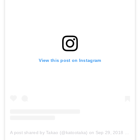
View this post on Instagram
A post shared by Takao (@katootaka)
on
Sep 29, 2018 at 1:44am PDT