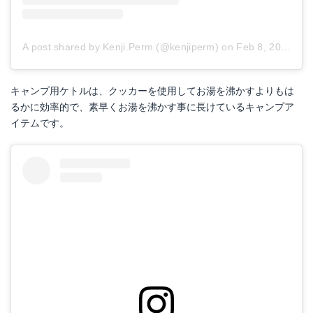
ファイヤーサイド グランマーコッパーケトル (小) 12113
SEA TO SUMMIT(シートゥサミット) クッカー X-ケトル1.3L 1700520
A post shared by Kenji.Perm (@kenjiperm)
on
Feb 8, 2017 at 1:13am PST
Amazonで詳細を見る
Amazonで詳細を見る
キャンプ用ケトルは、クッカーを使用してお湯を沸かすよりもは
楽天で詳細を見る
楽天で詳細を見る
るかに効率的で、素早くお湯を沸かす事に長けているキャンプア
イテムです。
キャプテンスタッグ(CAPTAIN STAG) キャンプ バーベキュー用 やかん ケトル キャンピングケットル 1.9L UH-4208
Amazonで詳細を見る