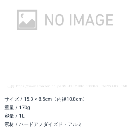
出典: https://www.amazon.co.jp/GSI-11871902000000-%E3%82%A8%E3%82%AF%E3%82%B9%E3%83%88%E3%83%AA%E3%83%BC%E3%83%A0-%E3%83%86%E3%82%A3%E3%83%BC%E3%82%B1%E3%83%88%E3%83%AB/dp/B001HYG5WK/ref=sr_1_88?ie=UTF8&qid=1540336730&sr=8-88&keywords=%E3%82%AD%E3%83%A3%E3%83%B3%E3%83%97%E3%80%80%E3%82%B1%E3%83%88%E3%83%AB
サイズ / 15.3 × 8.5cm〈内径10.8cm〉
重量 / 170g
容量 / 1L
素材 / ハードアノダイズド・アルミ