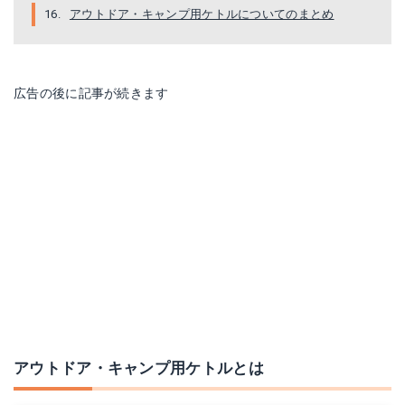
楽天で詳細を見る
楽天で詳細を見る
アウトドア・キャンプ用ケトルについてのまとめ
広告の後に記事が続きます
折りたたみ式電気ケトル第二世代600MLポータブルシリコン折り畳み式キャンプ用ケトル（変換プラグ付き）110-220V,White
Fire-Maple 0.8ℓケトルFMC-XT1ヒートエクスチェンジャー装備【SW限定】
Amazonで詳細を見る
Amazonで詳細を見る
楽天で詳細を見る
アウトドア・キャンプ用ケトルとは