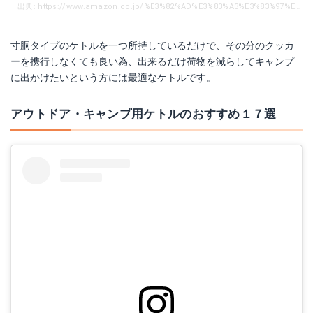
出典: https://www.amazon.co.jp/%E3%82%AD%E3%83%A3%E3%83%97%E3%83%86%E3%83%B3%E3%82%B9%E3%82%BF%E3%83%83%E3%82%B0-CAPTAIN-STAG-%E3%82%AD%E3%83%A3%E3%83%B3%E3%83%97%E7%94%A8-M-7296/dp/B000AR4UZE/ref=sr_1_2?ie=UTF8&qid=1540369296&sr=8-2&keywords=%E3%82%B1%E3%83%88%E3%83%AB%E3%80%80%E3%82%AF%E3%83%83%E3%82%AB%E3%83%BC
寸胴タイプのケトルを一つ所持しているだけで、その分のクッカ
ーを携行しなくても良い為、出来るだけ荷物を減らしてキャンプ
に出かけたいという方には最適なケトルです。
アウトドア・キャンプ用ケトルのおすすめ１７選