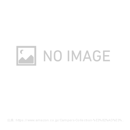
出典: https://www.amazon.co.jp/Campers-Collection-%E3%82%AD%E3%83%A3%E3%83%B3%E3%83%91%E3%83%BC%E3%82%BA%E3%82%B3%E3%83%AC%E3%82%AF%E3%82%B7%E3%83%A7%E3%83%B3-A3R-01-3%E6%AE%B5%E3%83%A9%E3%83%83%E3%82%AF/dp/B06XNS6TV6/ref=sr_1_8?ie=UTF8&qid=1539665313&sr=8-8&keywords=%E3%82%AD%E3%83%A3%E3%83%B3%E3%83%97+%E3%83%A9%E3%83%83%E3%82%AF