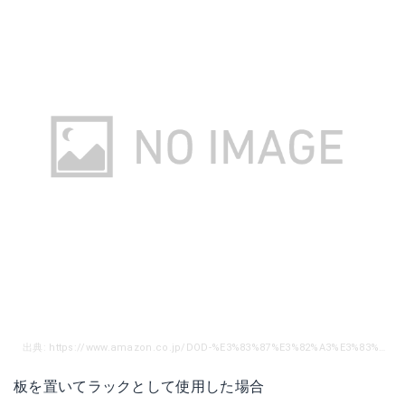
出典: https://www.amazon.co.jp/DOD-%E3%83%87%E3%82%A3%E3%83%BC%E3%82%AA%E3%83%BC%E3%83%87%E3%82%A3%E3%83%BC-%E3%83%86%E3%82%AD%E3%83%BC%E3%83%A9%E3%83%AC%E3%83%83%E3%82%B0M-%E3%83%97%E3%83%AC%E3%83%BC%E3%83%88%E3%82%84%E3%83%AF%E3%83%B3%E3%83%90%E3%82%A4%E6%9C%A8%E6%9D%90%E3%82%92%E4%BD%BF%E3%81%A3%E3%81%A6%E3%83%86%E3%83%BC%E3%83%96%E3%83%AB%E3%81%AB-TL4-537/dp/B06ZYT54YN/ref=sr_1_21?ie=UTF8&qid=1539665313&sr=8-21&keywords=%E3%82%AD%E3%83%A3%E3%83%B3%E3%83%97+%E3%83%A9%E3%83%83%E3%82%AF
板を置いてラックとして使用した場合