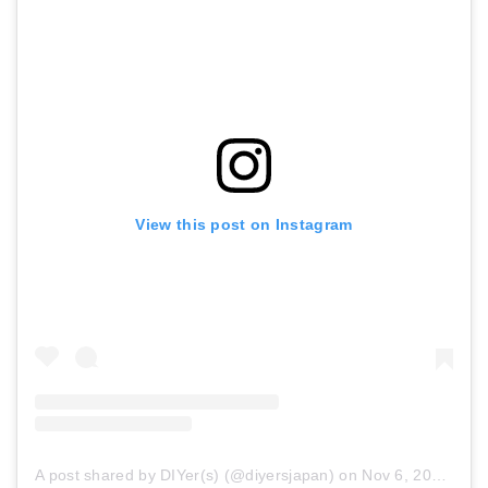
View this post on Instagram
A post shared by DIYer(s) (@diyersjapan)
on
Nov 6, 2017 at 12:08am PST