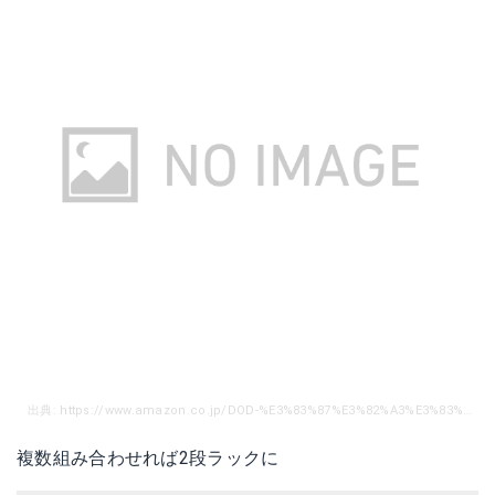
出典: https://www.amazon.co.jp/DOD-%E3%83%87%E3%82%A3%E3%83%BC%E3%82%AA%E3%83%BC%E3%83%87%E3%82%A3%E3%83%BC-%E7%84%9A%E3%81%8D%E7%81%AB%E3%81%AE%E4%B8%8A%E3%81%A7%E4%BD%BF%E7%94%A8%E5%8F%AF%E8%83%BD-%E3%83%AF%E3%83%B3%E3%83%90%E3%82%A4%E6%9C%A8%E6%9D%90%E3%81%A7%E3%82%AB%E3%82%B9%E3%82%BF%E3%83%A0%E5%8F%AF%E8%83%BD-TB4-535/dp/B071Y4F72J/ref=sr_1_20?ie=UTF8&qid=1539665313&sr=8-20&keywords=%E3%82%AD%E3%83%A3%E3%83%B3%E3%83%97+%E3%83%A9%E3%83%83%E3%82%AF
複数組み合わせれば2段ラックに