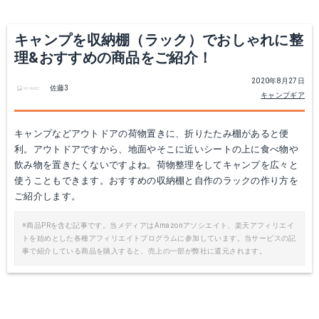
Yahoo!ショッピングで見る
キャンプを収納棚（ラック）でおしゃれに整
理&おすすめの商品をご紹介！
2020年8月27日
佐藤3
キャンプギア
キャンプなどアウトドアの荷物置きに、折りたたみ棚があると便
利。アウトドアですから、地面やそこに近いシートの上に食べ物や
飲み物を置きたくないですよね。荷物整理をしてキャンプを広々と
使うこともできます。おすすめの収納棚と自作のラックの作り方を
テキーラテーブル
テキーラレッグM
ご紹介します。
Amazonで詳細を見る
Amazonで詳細を見る
※商品PRを含む記事です。当メディアはAmazonアソシエイト、楽天アフィリエイ
トを始めとした各種アフィリエイトプログラムに参加しています。当サービスの記
事で紹介している商品を購入すると、売上の一部が弊社に還元されます。