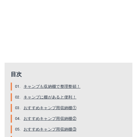
グランベーシック モバイルラック
フィールドキャビネット
Amazonで詳細を見る
Amazonで詳細を見る
目次
キャンプも収納棚で整理整頓！
キャンプに棚があると便利！
おすすめキャンプ用収納棚①
おすすめキャンプ用収納棚②
オールインワンキッチンテーブル
バーベキューグリル 折り畳み式
おすすめキャンプ用収納棚③