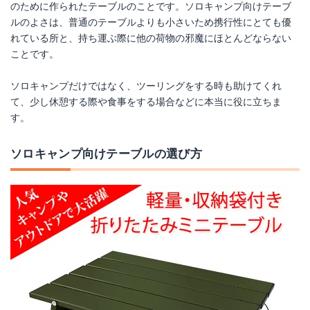
のために作られたテーブルのことです。ソロキャンプ向けテーブ
Amazonで詳細を見る
Amazonで詳細を見る
ルのよさは、普通のテーブルよりも小さいため携行性にとても優
れている所と、持ち運ぶ際に他の荷物の邪魔にほとんどならない
楽天で詳細を見る
楽天で詳細を見る
ことです。
Yahoo!ショッピングで見る
Yahoo!ショッピングで見る
ソロキャンプだけではなく、ツーリングをする時も助けてくれ
て、少し休憩する際や食事をする場合などに本当に役に立ちま
す。
ソロキャンプ向けテーブルの選び方