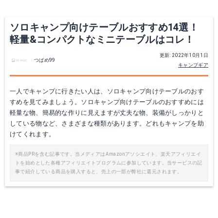
Yahoo!ショッピングで見る
Yahoo!ショッピングで見る
ソロキャンプ向けテーブルおすすめ14選！
軽量&コンパクトなミニテーブルはコレ！
更新: 2022年10月1日
つばめ99
キャンプギア
一人でキャンプに行きたい人は、ソロキャンプ向けテーブルのおす
すめを見てみましょう。ソロキャンプ向けテーブルのおすすめには
軽量な物、簡易的な作りに見えますが丈夫な物、装備がしっかりと
している物など、さまざまな種類があります。どれもキャンプを助
TF-WLSW-FD600
ロゴス ハードマイテーブル
けてくれます。
Amazonで詳細を見る
Amazonで詳細を見る
※商品PRを含む記事です。当メディアはAmazonアソシエイト、楽天アフィリエイ
トを始めとした各種アフィリエイトプログラムに参加しています。当サービスの記
事で紹介している商品を購入すると、売上の一部が弊社に還元されます。
楽天で詳細を見る
楽天で詳細を見る
Yahoo!ショッピングで見る
Yahoo!ショッピングで見る