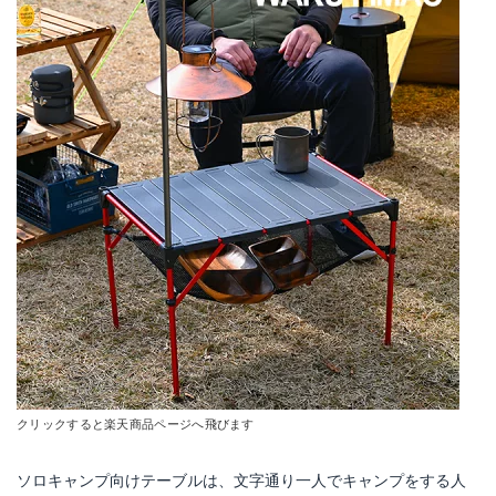
ペレグリンファニチャー アルマジロ テーブル
ナチュラルモザイクミニテーブルプラス
Amazonで詳細を見る
Amazonで詳細を見る
楽天で詳細を見る
楽天で詳細を見る
Yahoo!ショッピングで見る
Yahoo!ショッピングで見る
クリックすると楽天商品ページへ飛びます
キャプテンスタッグ(CAPTAIN STAG) UC-563
Cascade Wild 超軽量折りたたみテーブル
ソロキャンプ向けテーブルは、文字通り一人でキャンプをする人