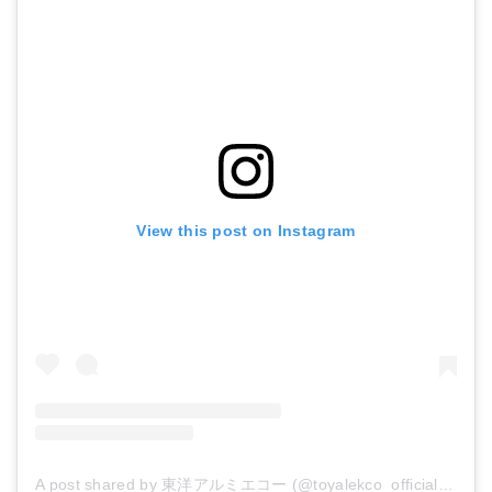
View this post on Instagram
A post shared by 東洋アルミエコー (@toyalekco_official)
on
Oc