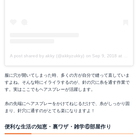
A post shared by akky (@akkyzukky)
on
Sep 9, 2018 at 4:39am PDT
服に穴が開いてしまった時、多くの方が自分で縫って直していま
すよね。そんな時にイライラするのが、針の穴に糸を通す作業で
す。実はここでもヘアスプレーが活躍します。
糸の先端にヘアスプレーをかけてねじるだけで、糸がしっかり固
まり、針穴に通すのがとても楽になりますよ！
便利な生活の知恵・裏ワザ・雑学⑥部屋作り