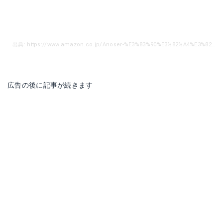
出典: https://www.amazon.co.jp/Anoser-%E3%83%90%E3%82%A4%E3%82%AF%E7%94%A8%E3%82%B9%E3%82%BF%E3%83%B3%E3%83%89-360%E5%BA%A6%E5%9B%9E%E8%BB%A2%E5%8F%AF%E8%83%BD-4-6%E3%82%A4%E3%83%B3%E3%83%81%E3%81%AE%E6%90%BA%E5%B8%AF%E9%9B%BB%E8%A9%B1%E3%81%AB%E5%AF%BE%E5%BF%9C-iPhone%E3%80%81Android%E5%A4%9A%E6%A9%9F%E7%A8%AE%E5%AF%BE%E5%BF%9C/dp/B07D1K73RY/ref=sr_1_4_sspa?ie=UTF8&qid=1539391848&sr=8-4-spons&keywords=%E3%82%B9%E3%83%9E%E3%83%9B%E3%83%9B%E3%83%AB%E3%83%80%E3%83%BC%E3%80%80%E8%87%AA%E8%BB%A2%E8%BB%8A&psc=1
広告の後に記事が続きます