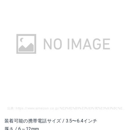
出典: https://www.amazon.co.jp/%E3%82%B9%E3%83%9E%E3%83%BC%E3%83%88%E3%83%95%E3%82%A9%E3%83%B3-%E3%81%AB%E9%81%A9%E7%94%A8iphone7-xperia-HUAWEI-android/dp/B0725XHND1/ref=sr_1_1_sspa?ie=UTF8&qid=1539391848&sr=8-1-spons&keywords=%E3%82%B9%E3%83%9E%E3%83%9B%E3%83%9B%E3%83%AB%E3%83%80%E3%83%BC%E3%80%80%E8%87%AA%E8%BB%A2%E8%BB%8A&psc=1
装着可能の携帯電話サイズ / 3.5〜6.4インチ
厚さ / 6～12mm