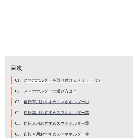
YIEASY 自転車ホルダー スマホホルダー シリコン製 自転車/バイク用スタンド 携帯ホルダー 脱落防止 保護シリコンバンド 多機種対応 自転車 バイク ショッピングカート ベビーカーに取り付け GPSナビ スマホ iPhone固定用(ブラック)
Lixada GUB 自転車電話ホルダー スマホホルダー ユニバーサル 調整可能 アルミ製 携帯電話/GPS/マウントホルダー
Amazonで詳細を見る
Amazonで詳細を見る
目次
スマホホルダーを取り付けるメリットは？
スマホホルダーの選び方は？
自転車用おすすめスマホホルダー①
自転車用おすすめスマホホルダー②
自転車ホルダー スマホホルダ 自転車/バイク用スタンド 携帯ホルダー マウントキット フレーム クリップ式ホルダー シリコンバンド GPSナビ 360度回転 二重保護 脱落防止 多機種対応 一年間の保証 DBPOWER
自転車 ハンドルバッグ 防水
自転車用おすすめスマホホルダー③
Amazonで詳細を見る
Amazonで詳細を見る
自転車用おすすめスマホホルダー④