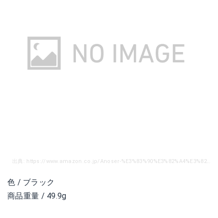
出典: https://www.amazon.co.jp/Anoser-%E3%83%90%E3%82%A4%E3%82%AF%E7%94%A8%E3%82%B9%E3%82%BF%E3%83%B3%E3%83%89-360%E5%BA%A6%E5%9B%9E%E8%BB%A2%E5%8F%AF%E8%83%BD-4-6%E3%82%A4%E3%83%B3%E3%83%81%E3%81%AE%E6%90%BA%E5%B8%AF%E9%9B%BB%E8%A9%B1%E3%81%AB%E5%AF%BE%E5%BF%9C-iPhone%E3%80%81Android%E5%A4%9A%E6%A9%9F%E7%A8%AE%E5%AF%BE%E5%BF%9C/dp/B07D1K73RY/ref=sr_1_4_sspa?ie=UTF8&qid=1539391848&sr=8-4-spons&keywords=%E3%82%B9%E3%83%9E%E3%83%9B%E3%83%9B%E3%83%AB%E3%83%80%E3%83%BC%E3%80%80%E8%87%AA%E8%BB%A2%E8%BB%8A&psc=1
色 / ブラック
商品重量 / 49.9g