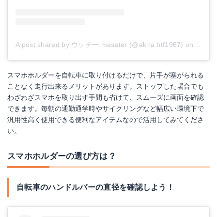
A post shared by ウッチー masater (@akira.btf1967)
on
Jan 23
スマホホルダーを自転車に取り付けるだけで、片手が塞がられる
ことなく走行出来るメリットがあります。ストップした場合でも
わざわざスマホを取り出す手間も省けて、スムーズに画面を確認
できます。毎朝の通勤通学時やサイクリングなど幅広い環境下で
汎用性高く使用できる便利なアイテムなので活用してみてくださ
い。
スマホホルダーの選び方は？
自転車のハンドルバーの直径を確認しよう！