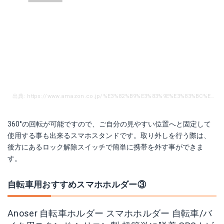
出典: https://www.amazon.co.jp/%E3%82%B9%E3%83%9E%E3%83%BC%E3%83%88%E3%83%95%E3%82%A9%E3%83%B3-%E3%81%AB%E9%81%A9%E7%94%A8iphone7-xperia-HUAWEI-android/dp/B0725XHND1/ref=sr_1_1_sspa?ie=UTF8&qid=1539391848&sr=8-1-spons&keywords=%E3%82%B9%E3%83%9E%E3%83%9B%E3%83%9B%E3%83%AB%E3%83%80%E3%83%BC%E3%80%80%E8%87%AA%E8%BB%A2%E8%BB%8A&psc=1
360°の回転が可能ですので、ご自分の見やすい位置へと固定して
使用する事も出来るスマホスタンドです。取り外しを行う際は、
後方にあるロック解除スイッチで簡単に携帯を外す事ができま
す。
自転車用おすすめスマホホルダー③
Anoser 自転車ホルダー スマホホルダー 自転車/バ