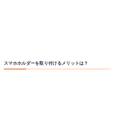
iPhone 8 plus ケース iPhone 7 Plus 自転車ホルダー iphone 7 plus ホルダー IP68防水防塵ケース 360度回転可能 自転車 ホルダー iphone 7 plus バイク iphone 7 plus 防水 耐衝撃 ケース 日本語取扱説明書付き 12ヶ月の安心サポート iitrust正規代理品
GORIX(ゴリックス) 自転車 防水 スマホホルダー
Amazonで詳細を見る
Amazonで詳細を見る
スマホホルダーを取り付けるメリットは？