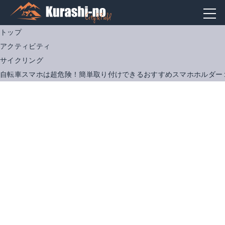
トップ
アクティビティ
サイクリング
自転車スマホは超危険！簡単取り付けできるおすすめスマホホルダー
TUDALO 自転車スマホホルダー 自転車ホルダー スマホ 自転車携帯ホルダー 自転車 スマホホルダー 自転車すまほホルダー 自転車用 バイク用 スマートフォンホルダー GPSナビ 360度回転 固定用マウント アンドロイド iPhone X, iPhone 8 7 6 Plus に多機種対応
自転車 スマホ ホルダー 振れ止め 脱落防止 オートバイ バイク スマートフォン GPSナビ 携帯 固定用 マウント スタンド 防水 に適用iphone7 8 X xperia HUAWEI android 多機種対応 角度調整 360度回転 脱着簡単 強力な保護 （ブラック）
Amazonで詳細を見る
Amazonで詳細を見る