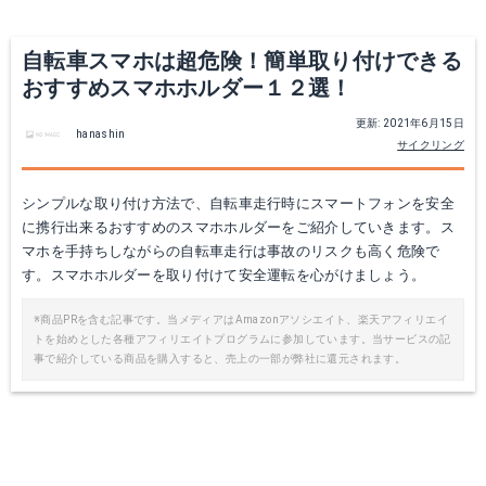
自転車スマホは超危険！簡単取り付けできる
おすすめスマホホルダー１２選！
更新: 2021年6月15日
hanashin
サイクリング
Anoser 自転車ホルダー スマホホルダー 自転車/バイク用スタンド シリコン製 超簡単に脱着 GPSナビ 360度回転可能 4-6インチの携帯電話に対応 iPhone、Android多機種対応 脱落防止
SUTEKUS 自転車ホルダー バイクスタンド スマホ・iPhone固定用マウントキット STK-SH013
シンプルな取り付け方法で、自転車走行時にスマートフォンを安全
に携行出来るおすすめのスマホホルダーをご紹介していきます。ス
Amazonで詳細を見る
Amazonで詳細を見る
マホを手持ちしながらの自転車走行は事故のリスクも高く危険で
す。スマホホルダーを取り付けて安全運転を心がけましょう。
楽天で詳細を見る
※商品PRを含む記事です。当メディアはAmazonアソシエイト、楽天アフィリエイ
トを始めとした各種アフィリエイトプログラムに参加しています。当サービスの記
事で紹介している商品を購入すると、売上の一部が弊社に還元されます。