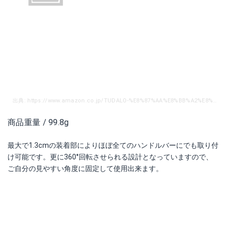
出典: https://www.amazon.co.jp/TUDALO-%E8%87%AA%E8%BB%A2%E8%BB%8A%E3%82%B9%E3%83%9E%E3%83%9B%E3%83%9B%E3%83%AB%E3%83%80%E3%83%BC-%E8%87%AA%E8%BB%A2%E8%BB%8A%E6%90%BA%E5%B8%AF%E3%83%9B%E3%83%AB%E3%83%80%E3%83%BC-%E8%87%AA%E8%BB%A2%E8%BB%8A%E3%81%99%E3%81%BE%E3%81%BB%E3%83%9B%E3%83%AB%E3%83%80%E3%83%BC-%E3%82%B9%E3%83%9E%E3%83%BC%E3%83%88%E3%83%95%E3%82%A9%E3%83%B3%E3%83%9B%E3%83%AB%E3%83%80%E3%83%BC/dp/B07C6DJD73/ref=sr_1_3_sspa?ie=UTF8&qid=1539391848&sr=8-3-spons&keywords=%E3%82%B9%E3%83%9E%E3%83%9B%E3%83%9B%E3%83%AB%E3%83%80%E3%83%BC%E3%80%80%E8%87%AA%E8%BB%A2%E8%BB%8A&psc=1
商品重量 / 99.8g
最大で1.3cmの装着部によりほぼ全てのハンドルバーにでも取り付
け可能です。更に360°回転させられる設計となっていますので、
ご自分の見やすい角度に固定して使用出来ます。