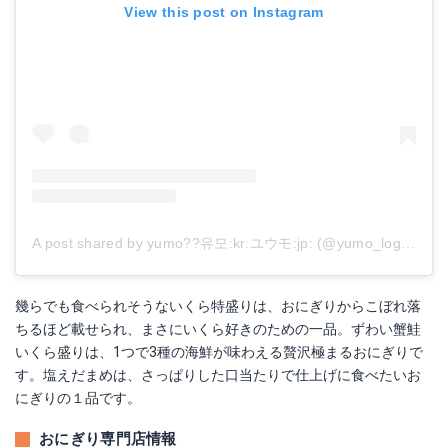
View this post on Instagram
A post shared by yumo??유모:kr:ユウモ:jp: (@yumo_log)
on
Au
幾らでも食べられそうないくら特盛りは、おにぎりからこぼれ落
ちるほど載せられ、まさにいくら好きのための一品。ずわい蟹鮭
いくら盛りは、1つで3種の海鮮が味わえる贅沢極まるおにぎりで
す。塩えだまめは、さっぱりした口当たりで仕上げに食べたいお
にぎりの１品です。
おにぎり専門店情報