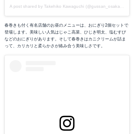
A post shared by Takehiko Kawaguchi (@gussan_osaka)
on
Ja
春巻きも付く有名店舗のお昼のメニューは、おにぎり2個セットで
登場します。美味しい人気はじゃこ高菜、ひじき明太、塩むすび
などのおにぎりがあります。そして春巻きはカニクリームが詰ま
って、カリカリと柔らかさが絡み合う美味しさです。