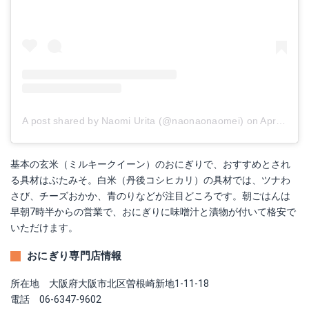
A post shared by Naomi Urita (@naonaonaomei)
on
Apr 3, 2018 at 3:39pm PDT
基本の玄米（ミルキークイーン）のおにぎりで、おすすめとされ
る具材はぶたみそ。白米（丹後コシヒカリ）の具材では、ツナわ
さび、チーズおかか、青のりなどが注目どころです。朝ごはんは
早朝7時半からの営業で、おにぎりに味噌汁と漬物が付いて格安で
いただけます。
おにぎり専門店情報
所在地 大阪府大阪市北区曽根崎新地1-11-18
電話 06-6347-9602