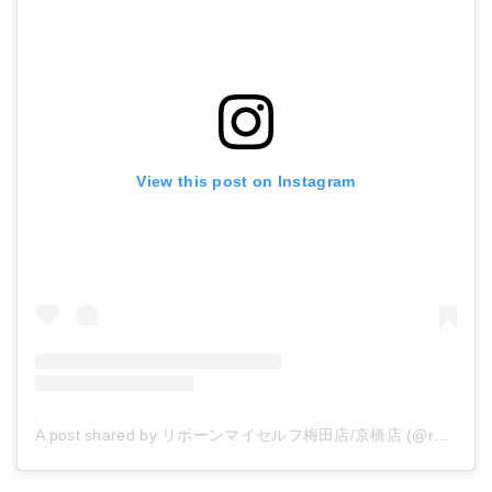
View this post on Instagram
A post shared by リボーンマイセルフ梅田店/京橋店 (@rebornmyself_umeda.kyobashi)