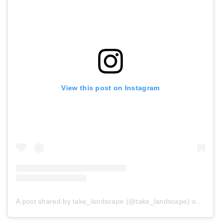
View this post on Instagram
A post shared by take_landscape (@take_landscape)
on
Sep 2