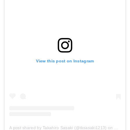
View this post on Instagram
A post shared by Takahiro Sasaki (@tksasaki1213)
on
May 31,