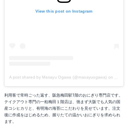
View this post on Instagram
A post shared by Masayu Ogawa (@masayuogawa)
on
Mar 16
利用客で常時ごった返す、阪急梅田駅1階のおにぎり専門店です。
テイクアウト専門の一粒梅田１階店は、弛まず大阪でも人気の国
産コシヒカリと、有明海の海苔にこだわりを見せています。注文
後に作成をはじめるため、握りたての温かいおにぎりを求められ
ます。