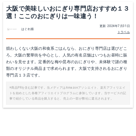
大阪で美味しいおにぎり専門店おすすめ１３
選！ここのおにぎりは一味違う！
更新: 2024年7月31日
はぐれ猫
トラベル
煩わしくない大阪の和食系ごはんなら、おにぎり専門店は選びどこ
ろ。大阪の繁華街を中心とし、人気の有名店舗はいつもお昼時に賑
わいを見せます。定番的な梅や昆布のおにぎりや、未体験で謎の種
類のオリジナル商品まで求められます。大阪で支持されるおにぎり
専門店１３店です。
※商品PRを含む記事です。当メディアはAmazonアソシエイト、楽天アフィリエイ
トを始めとした各種アフィリエイトプログラムに参加しています。当サービスの記
事で紹介している商品を購入すると、売上の一部が弊社に還元されます。