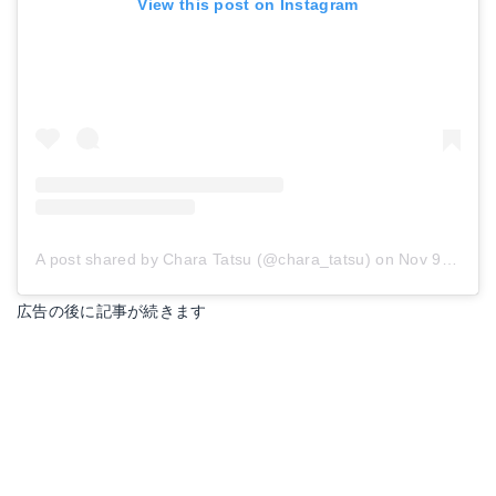
View this post on Instagram
A post shared by Chara Tatsu (@chara_tatsu)
on
Nov 9, 2017 at 8:28am PST
広告の後に記事が続きます