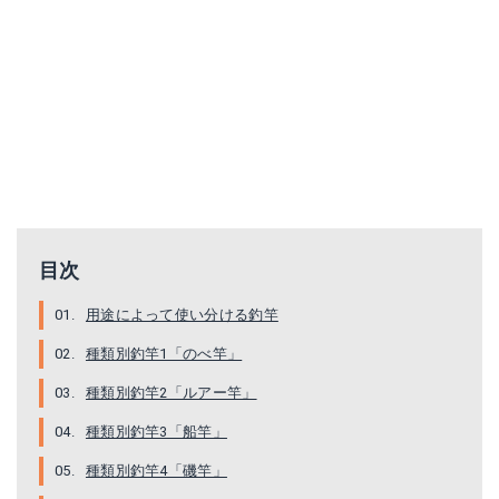
目次
プロマリン CB ソルティーフォース磯遠投 3-530
用途によって使い分ける釣竿
Amazonで詳細を見る
種類別釣竿1「のべ竿」
楽天で詳細を見る
種類別釣竿2「ルアー竿」
種類別釣竿3「船竿」
種類別釣竿4「磯竿」