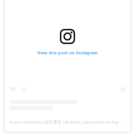
View this post on Instagram
A post shared by 塩田孝吉 (@shiota_takayoshi)
on
Aug 13, 2018 at 6:56am PDT