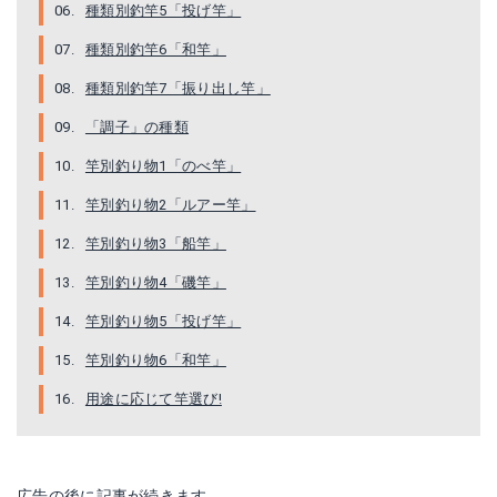
種類別釣竿5「投げ竿」
シマノ シーマイティ R64 50-270 / 船竿 （S01） (O01)
種類別釣竿6「和竿」
Amazonで詳細を見る
種類別釣竿7「振り出し竿」
楽天で詳細を見る
「調子」の種類
竿別釣り物1「のべ竿」
竿別釣り物2「ルアー竿」
竿別釣り物3「船竿」
竿別釣り物4「磯竿」
竿別釣り物5「投げ竿」
竿別釣り物6「和竿」
用途に応じて竿選び!
広告の後に記事が続きます