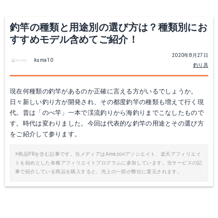
釣竿の種類と用途別の選び方は？種類別にお
すすめモデル含めてご紹介！
2020年8月27日
kuma10
釣り具
現在何種類の釣竿があるのか正確に言える方がいるでしょうか。
日々新しい釣り方が開発され、その都度釣竿の種類も増えて行く現
代。昔は「のべ竿」一本で渓流釣りから海釣りまでこなしたもので
す。時代は変わりました。今回は代表的な釣竿の用途とその選び方
をご紹介して参ります。
※商品PRを含む記事です。当メディアはAmazonアソシエイト、楽天アフィリエイ
トを始めとした各種アフィリエイトプログラムに参加しています。当サービスの記
Major Craft ファーストキャスト シーバス モデル FCS-902ML 同一商品2本セット
事で紹介している商品を購入すると、売上の一部が弊社に還元されます。
Amazonで詳細を見る
楽天で詳細を見る