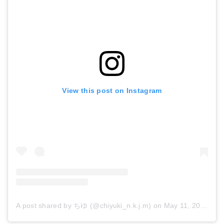
View this post on Instagram
ダイワ プライムサーフT 30号425・W (投げ竿)
Amazonで詳細を見る
A post shared by ちゆ (@chiyuki_n.k.j.m)
on
May 11, 2018 at 3:56pm PDT
楽天で詳細を見る