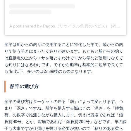
A post shared by Pagos（リサイクル釣具のパゴス） (@pagosfishing)
船竿は船からの釣りに使用することに特化した竿で、陸からの釣
りで使う竿とはまったく造りが違います。もともと船からの釣り
は直接魚の上からエサを落とすわけですから竿など使用しなくて
も釣りにはなるわけです。ですから船竿は基本的に短竿で長くて
も4ｍ以下、多いのは2ｍ前後のものになります。
船竿の選び方
船竿の選び方はターゲットの居る「層」によって変わります。つ
まり「深さ」ですね。船竿を購入する際はこの「深さ」を「錘負
荷」の数字で推測しながら購入します。例えば浅場であれば「錘
負荷40号」とか、深場であれば「錘負荷200号」などです。竿の調
子も大事ですが仕掛けを投げる必要が無いので「粘りのある柔ら