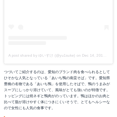
A post shared by ゆいすけ (@yu1suke)
on
Dec 14, 2016 at 2:01am PST
つづいてご紹介するのは、愛知のブランド肉を食べられるとして
ひそかな人気となっている「あいち鴨の南蛮そば」です。愛知県
豊橋の名物である「あいち鴨」を使用したそばで、鴨のうまみが
スープにしっかり溶けていて、風味がとても強いのが特徴です。
トッピングには焼ネギと鴨肉がのっています。鴨はほかのお肉と
比べて脂が溶けやすく体につきにくいそうで、とてもヘルシーな
ので女性にも人気の食事です。