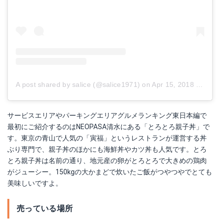
A post shared by salice (@salice1971)
on
Apr 15, 2018 at 9:26pm PDT
サービスエリアやパーキングエリアグルメランキング東日本編で
最初にご紹介するのはNEOPASA清水にある「とろとろ親子丼」で
す。東京の青山で人気の「寅福」というレストランが運営する丼
ぶり専門で、親子丼のほかにも海鮮丼やカツ丼も人気です。とろ
とろ親子丼は名前の通り、地元産の卵がとろとろで大きめの鶏肉
がジューシー。150kgの大かまどで炊いたご飯がつやつやでとても
美味しいですよ。
売っている場所