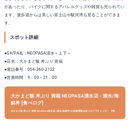
があったり、バイクに関するアパレルグッズや雑貨も売られてい
ます。遊歩道からは美しい富士山や駿河湾も見ることができま
す。
スポット詳細
●SA/PA名：NEOPASA清水＜上下＞
●店名：大かまど飯 丼ぶり 寅福
●電話番号：054-360-2122
●営業時間：9：00～21：00
大かまど飯 丼ぶり 寅福 NEOPASA清水店 - 清水/海
鮮丼 [食べログ]
大かまど飯 丼ぶり 寅福 NEOPASA清水店 (清水/海鮮丼)の店舗情報は食べログでチェック！ 【禁
煙】口コミや評価、写真など、ユーザーによるリアルな情報が満載です！地図や料理メニューなどの
詳細情報も充実。