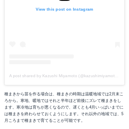
View this post on Instagram
A post shared by Kazushi Miyamoto (@kazushimiyamoto)
on
A
種まきから苗を作る場合は、種まきの時期は温暖地域では2月末こ
ろから。寒地、暖地ではそれと半年ほど前後にズレて種まきをし
ます。寒冷地は育ちが悪くなるので、遅くとも4月いっぱいまでに
は種まきを終わらせておくようにします。それ以外の地域では、5
月ころまで種まきで育てることが可能です。