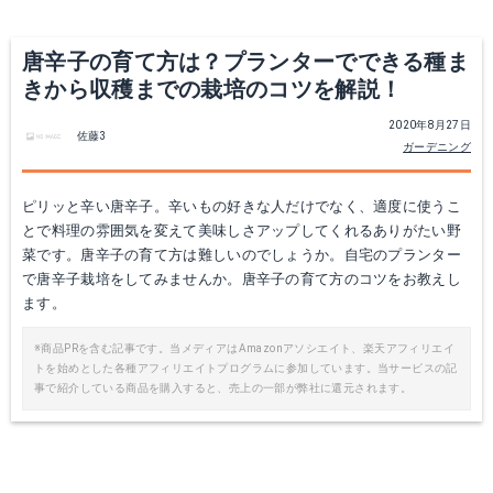
唐辛子の育て方は？プランターでできる種ま
きから収穫までの栽培のコツを解説！
2020年8月27日
佐藤3
ガーデニング
ピリッと辛い唐辛子。辛いもの好きな人だけでなく、適度に使うこ
とで料理の雰囲気を変えて美味しさアップしてくれるありがたい野
菜です。唐辛子の育て方は難しいのでしょうか。自宅のプランター
で唐辛子栽培をしてみませんか。唐辛子の育て方のコツをお教えし
ます。
※商品PRを含む記事です。当メディアはAmazonアソシエイト、楽天アフィリエイ
トを始めとした各種アフィリエイトプログラムに参加しています。当サービスの記
事で紹介している商品を購入すると、売上の一部が弊社に還元されます。