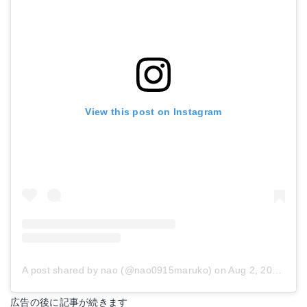
View this post on Instagram
A post shared by nao (@nao0915maruko)
on
Aug 2, 2018 at 6:29am PDT
広告の後に記事が続きます