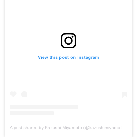
View this post on Instagram
A post shared by Kazushi Miyamoto (@kazushimiyamoto)
on
J