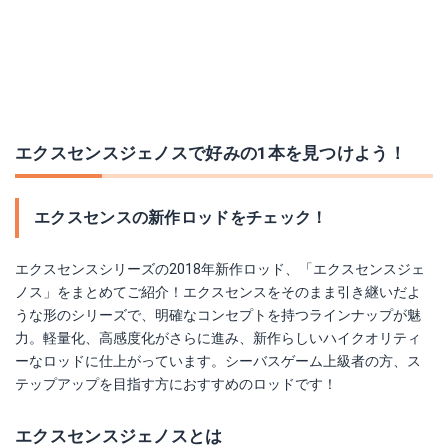
エクスセンスジェノスで好みの1本を見つけよう！
エクスセンスの新作ロッドをチェック！
エクスセンスシリーズの2018年新作ロッド、「エクスセンスジェ
ノス」をまとめてご紹介！エクスセンスをそのまま引き継いだよ
うな形のシリーズで、明確なコンセプトを持つラインナップが魅
力。軽量化、高感度化がさらに進み、新作らしいハイクオリティ
ーなロッドに仕上がっています。シーバスゲーム上級者の方、ス
テップアップを目指す方におすすめのロッドです！
エクスセンスジェノスとは