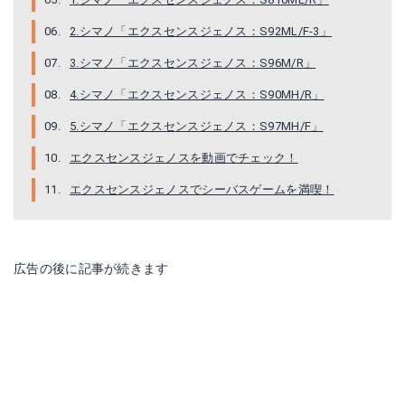
2.シマノ「エクスセンスジェノス：S92ML/F-3」
3.シマノ「エクスセンスジェノス：S96M/R」
4.シマノ「エクスセンスジェノス：S90MH/R」
5.シマノ「エクスセンスジェノス：S97MH/F」
エクスセンスジェノスを動画でチェック！
エクスセンスジェノスでシーバスゲームを満喫！
広告の後に記事が続きます