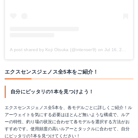
A post shared by Koji Otsuka (@intenser9)
on
Jul 16, 2018 at 7:36am PDT
エクスセンスジェノス全5本をご紹介！
自分にピッタリの1本を見つけよう！
エクスセンスジェノス全5本を、各モデルごとに詳しくご紹介！ル
アーウェイトを気にする必要はほとんど無いような構成で、ルア
ーの特性、釣り場の状況に合わせて各モデルを選択する方法がお
すすめです。使用頻度の高いルアーとタックルに合わせて、自分
にピッタリの1本を見つけてください！