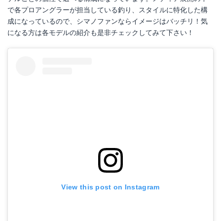
で各プロアングラーが担当している釣り、スタイルに特化した構
成になっているので、シマノファンならイメージはバッチリ！気
になる方は各モデルの紹介も是非チェックしてみて下さい！
View this post on Instagram