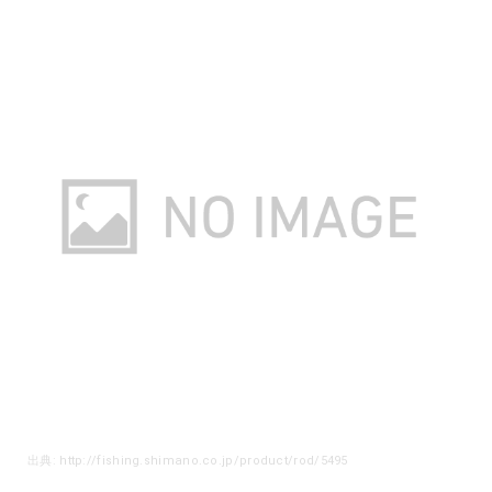
出典: http://fishing.shimano.co.jp/product/rod/5495