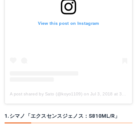
View this post on Instagram
A post shared by Sato (@koyo1109)
on
Jul 3, 2018 at 3:45am PDT
1.シマノ「エクスセンスジェノス：S810ML/R」