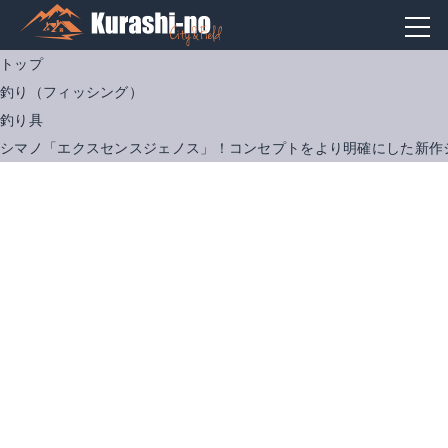
トップ
釣り（フィッシング）
釣り具
シマノ「エクスセンスジェノス」！コンセプトをより明確にした新作
シマノ 18 エクセンス ジェノス S810ML/R (スピニング 2ピース)
【シマノ】2018 エクスセンス ジェノス S92ML/F-3
Amazonで詳細を見る
Amazonで詳細を見る
楽天で詳細を見る
楽天で詳細を見る