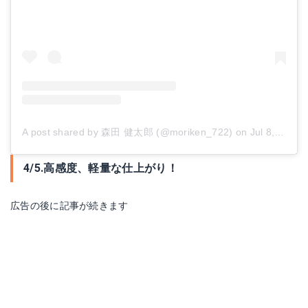
A post shared by 森田 健太郎 (@moriken_722)
on
Jul 8, 2018 at 4:20pm PDT
4/5.高感度、軽量な仕上がり！
広告の後に記事が続きます