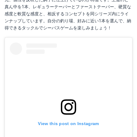
真ん中を1本、レギュラーテーパーとファーストテーパー、硬質な
感度と軟質な感度と、相反するコンセプトを同シリーズ内にライ
ンナップしています。自分の釣り場、好みに近い1本を選んで、納
得できるタックルでシーバスゲームを楽しみましょう！
View this post on Instagram