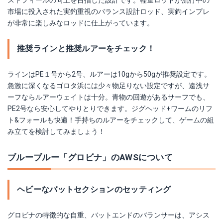
ストフィールの向上を目指した設計です。軽量ロッドが流行中の
市場に投入された実釣重視のバランス設計ロッド、実釣インプレ
が非常に楽しみなロッドに仕上がっています。
推奨ラインと推奨ルアーをチェック！
ラインはPE１号から2号、ルアーは10gから50gが推奨設定です。
急激に深くなるゴロタ浜には少々物足りない設定ですが、遠浅サ
ーフならルアーウェイトは十分。青物の回遊があるサーフでも、
PE2号なら安心してやりとりできます。ジグヘッド+ワームのリフ
ト&フォールも快適！手持ちのルアーをチェックして、ゲームの組
み立てを検討してみましょう！
ブルーブルー「グロビナ」のAWSについて
ヘビーなバットセクションのセッティング
グロビナの特徴的な自重、バットエンドのバランサーは、アシス