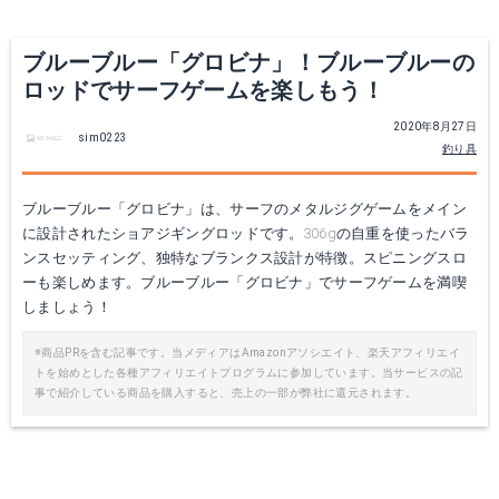
Amazonで詳細を見る
ブルーブルー「グロビナ」！ブルーブルーの
ロッドでサーフゲームを楽しもう！
楽天で詳細を見る
2020年8月27日
sim0223
釣り具
ブルーブルー「グロビナ」は、サーフのメタルジグゲームをメイン
に設計されたショアジギングロッドです。306gの自重を使ったバラ
ンスセッティング、独特なブランクス設計が特徴。スピニングスロ
BlueBlue(ブルーブルー) TRACY（トレイシー） 40g ＃17 ブルーグローキャンディ
ーも楽しめます。ブルーブルー「グロビナ」でサーフゲームを満喫
しましょう！
Amazonで詳細を見る
※商品PRを含む記事です。当メディアはAmazonアソシエイト、楽天アフィリエイ
楽天で詳細を見る
トを始めとした各種アフィリエイトプログラムに参加しています。当サービスの記
事で紹介している商品を購入すると、売上の一部が弊社に還元されます。