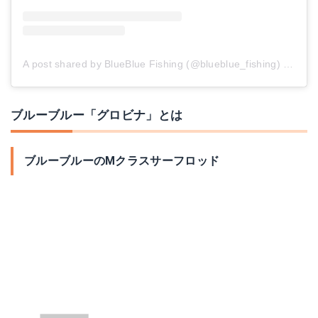
A post shared by BlueBlue Fishing (@blueblue_fishing)
on
Jul
ブルーブルー「グロビナ」とは
ブルーブルーのMクラスサーフロッド