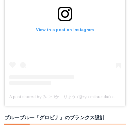
View this post on Instagram
A post shared by みつづか りょう (@ryo.mitsuzuka)
on
Jul 1
ブルーブルー「グロビナ」のブランクス設計