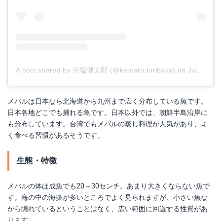
A post shared by 河端健太郎 (@kentaro.turibaka)
on
Jul 14, 2018 at 9:33pm PDT
メバルは日本なら北海道から九州まで広く分布している魚です。
日本各地どこでも捕れる魚です。日本以外では、朝鮮半島沿岸に
も分布しています。台湾でもメバルの蒸し料理が人気があり、よ
く食べる習慣があるそうです。
生態・特徴
メバルの体は成魚でも20～30センチ。あまり大きくならない魚で
す。海の中の海藻が多いところでよく見られますが、小さい魚な
がら隠れているということはなく、広い範囲に回遊する性質があ
ります。