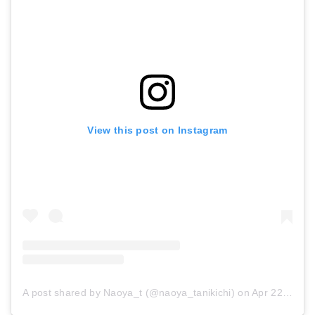
View this post on Instagram
A post shared by Naoya_t (@naoya_tanikichi)
on
Apr 22, 2018 at 10:09pm PDT