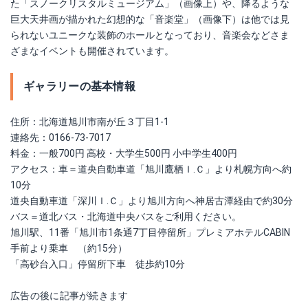
た「スノークリスタルミュージアム」（画像上）や、降るような
巨大天井画が描かれた幻想的な「音楽堂」（画像下）は他では見
られないユニークな装飾のホールとなっており、音楽会などさま
ざまなイベントも開催されています。
ギャラリーの基本情報
住所：北海道旭川市南が丘３丁目1-1
連絡先：0166-73-7017
料金：一般700円 高校・大学生500円 小中学生400円
アクセス：車＝道央自動車道「旭川鷹栖Ｉ.Ｃ」より札幌方向へ約
10分
道央自動車道「深川Ｉ.Ｃ」より旭川方向へ神居古潭経由で約30分
バス＝道北バス・北海道中央バスをご利用ください。
旭川駅、11番「旭川市1条通7丁目停留所」プレミアホテルCABIN
手前より乗車 （約15分）
「高砂台入口」停留所下車 徒歩約10分
広告の後に記事が続きます