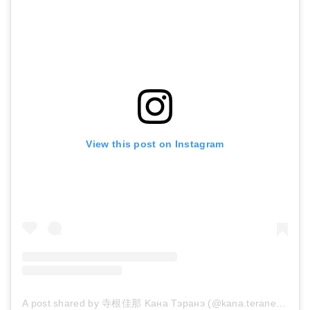
View this post on Instagram
A post shared by 寺根佳那 Κана Τэранэ (@kana.terane)
on
De