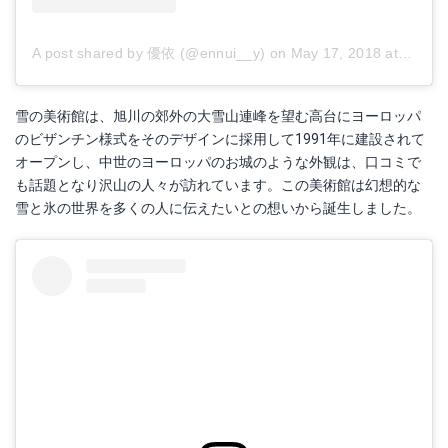
A post shared by 優依 (@ennui__y)
on
May 17, 2018 at 6:40pm PDT
雪の美術館は、旭川の郊外の大雪山連峰を望む高台にヨーロッパ
のビザンチン様式をそのデザインに採用して1991年に建設されて
オープンし、中世のヨーロッパのお城のような外観は、口コミで
も話題となり沢山の人々が訪れています。この美術館は幻想的な
雪と氷の世界を多くの人に伝えたいとの想いから誕生しました。