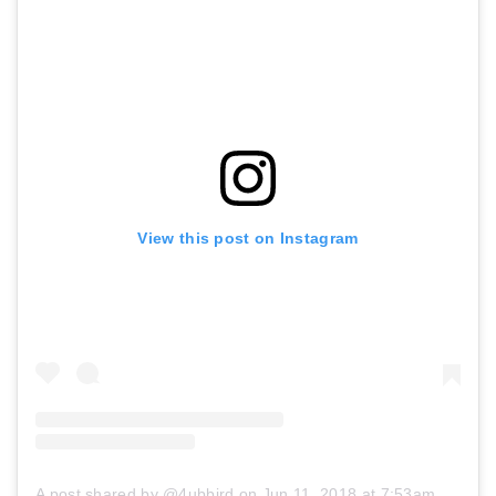
View this post on Instagram
A post shared by @4ubbird
on
Jun 11, 2018 at 7:53am PDT