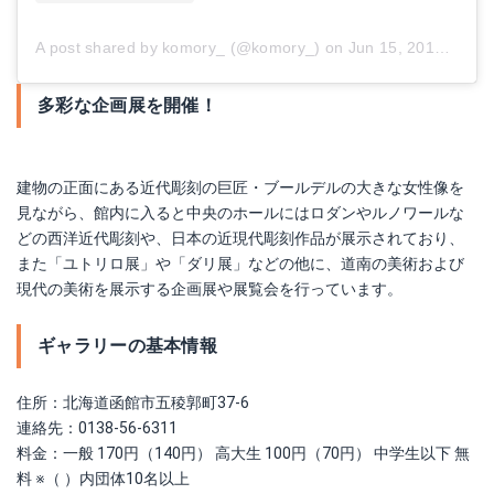
A post shared by komory_ (@komory_)
on
Jun 15, 2014 at 7:05am PDT
多彩な企画展を開催！
建物の正面にある近代彫刻の巨匠・ブールデルの大きな女性像を
見ながら、館内に入ると中央のホールにはロダンやルノワールな
どの西洋近代彫刻や、日本の近現代彫刻作品が展示されており、
また「ユトリロ展」や「ダリ展」などの他に、道南の美術および
現代の美術を展示する企画展や展覧会を行っています。
ギャラリーの基本情報
住所：北海道函館市五稜郭町37-6
連絡先：0138-56-6311
料金：一般 170円（140円） 高大生 100円（70円） 中学生以下 無
料 ※（ ）内団体10名以上